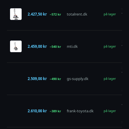
Nilf
stø
2.427,50 kr
totalrent.dk
VP9
på lager
−572 kr
PRO
BLU
Nilf
Stø
2.459,00 kr
mti.dk
VP9
på lager
−540 kr
PRO
HF 
Støv
VP9
2.509,00 kr
gs-supply.dk
Hep
på lager
−490 kr
Nilfi
Stk.
Nilf
VP9
2.610,00 kr
frank-toyota.dk
PRO
på lager
−389 kr
Blu
stø