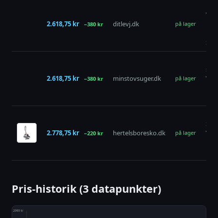
Nilf
VP9
2.618,75 kr
ditlevj.dk
PRO
på lager
−380 kr
Blu
Stø
Nilf
stø
2.618,75 kr
minstovsuger.dk
VP9
på lager
−380 kr
PRO
HF 
Nilf
Stø
2.778,75 kr
hertelsboresko.dk
Vp9
på lager
−220 kr
Hep
HF 
Pris-historik (3 datapunkter)