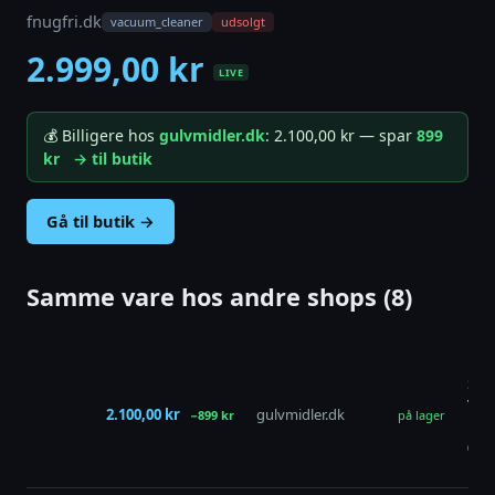
fnugfri.dk
vacuum_cleaner
udsolgt
2.999,00 kr
LIVE
💰 Billigere hos
gulvmidler.dk
: 2.100,00 kr — spar
899
kr
→ til butik
Gå til butik →
Samme vare hos andre shops (8)
Nilf
Stø
VP9
2.100,00 kr
gulvmidler.dk
−899 kr
på lager
Hep
(sto
mot