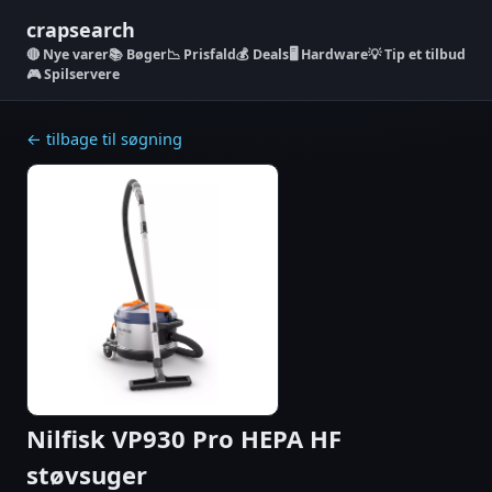
crapsearch
Nye varer
📚 Bøger
📉 Prisfald
💰 Deals
🖥️ Hardware
💡 Tip et tilbud
🎮 Spilservere
← tilbage til søgning
Nilfisk VP930 Pro HEPA HF
støvsuger