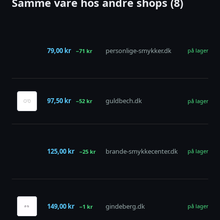
Samme vare hos andre shops (8)
79,00 kr
personlige-smykker.dk
på lager
−71 kr
97,50 kr
guldbech.dk
−52 kr
på lager
125,00 kr
brande-smykkecenter.dk
på lager
−25 kr
149,00 kr
gindeberg.dk
på lager
−1 kr