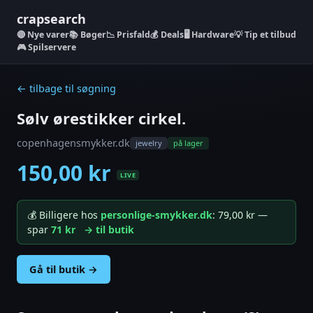
crapsearch
Nye varer
📚 Bøger
📉 Prisfald
💰 Deals
🖥️ Hardware
💡 Tip et tilbud
🎮 Spilservere
← tilbage til søgning
Sølv ørestikker cirkel.
copenhagensmykker.dk
jewelry
på lager
150,00 kr
LIVE
💰 Billigere hos
personlige-smykker.dk
: 79,00 kr —
spar
71 kr
→ til butik
Gå til butik →