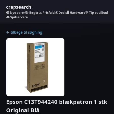
crapsearch
Nye varer
📚 Bøger
📉 Prisfald
💰 Deals
🖥️ Hardware
💡 Tip et tilbud
🎮 Spilservere
← tilbage til søgning
Epson C13T944240 blækpatron 1 stk
Original Blå