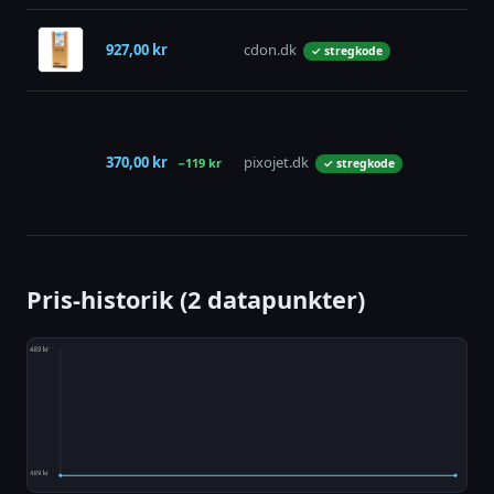
927,00 kr
cdon.dk
✓ stregkode
370,00 kr
pixojet.dk
−119 kr
✓ stregkode
Pris-historik (2 datapunkter)