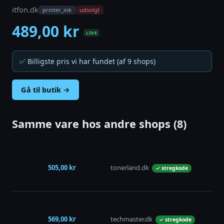
itfon.dk
printer_ink
udsolgt
489,00 kr
LIVE
✅ Billigste pris vi har fundet (af 9 shops)
Gå til butik →
Samme vare hos andre shops (8)
505,00 kr
tonerland.dk
✓ stregkode
569,00 kr
techmaster.dk
✓ stregkode