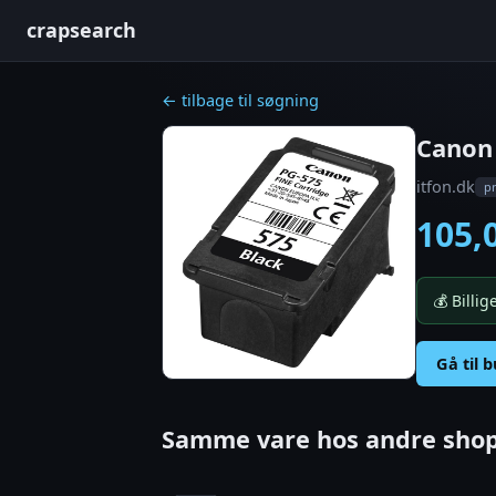
crapsearch
← tilbage til søgning
Canon 
itfon.dk
pr
105,
💰 Billi
Gå til 
Samme vare hos andre shop