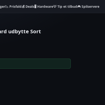
ger
📉 Prisfald
💰 Deals
🖥️ Hardware
💡 Tip et tilbud
🎮 Spilservere
ard udbytte Sort