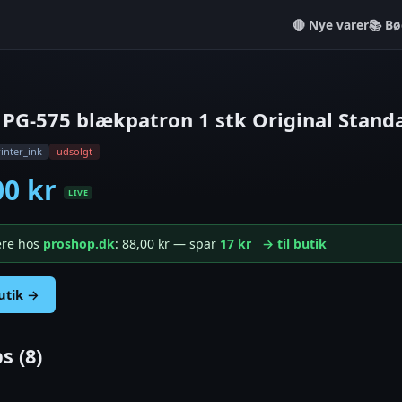
Nye varer
📚 Bø
PG-575 blækpatron 1 stk Original Stand
inter_ink
udsolgt
00 kr
LIVE
gere hos
proshop.dk
: 88,00 kr — spar
17 kr
→ til butik
butik →
s (8)