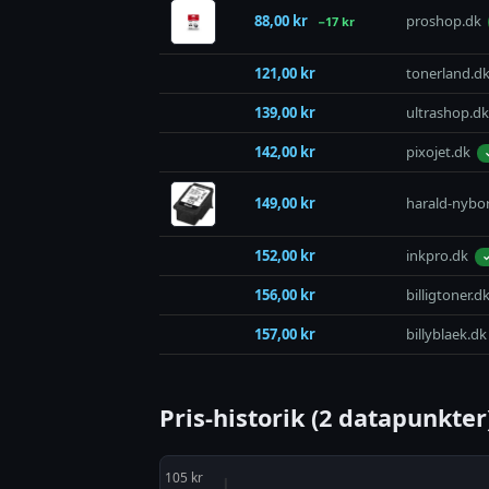
88,00 kr
proshop.dk
−17 kr
121,00 kr
tonerland.d
139,00 kr
ultrashop.dk
142,00 kr
pixojet.dk
149,00 kr
harald-nybo
152,00 kr
inkpro.dk
✓
156,00 kr
billigtoner.d
157,00 kr
billyblaek.dk
Pris-historik (2 datapunkter