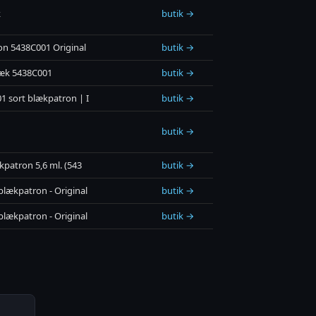
k
butik →
on 5438C001 Original
butik →
læk 5438C001
butik →
1 sort blækpatron | I
butik →
butik →
kpatron 5,6 ml. (543
butik →
blækpatron - Original
butik →
blækpatron - Original
butik →