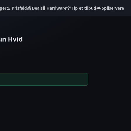
ger
📉 Prisfald
💰 Deals
🖥️ Hardware
💡 Tip et tilbud
🎮 Spilservere
un Hvid