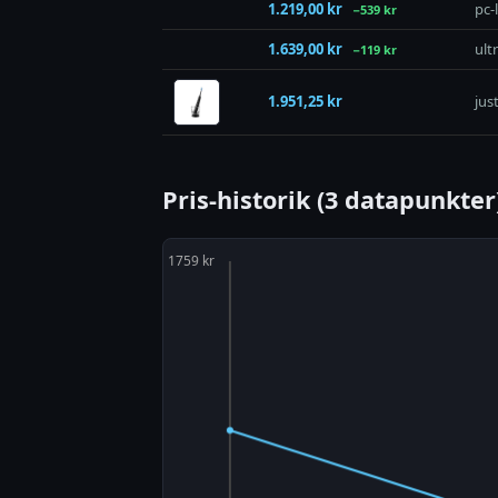
1.219,00 kr
pc-
−539 kr
1.639,00 kr
ult
−119 kr
1.951,25 kr
jus
Pris-historik (3 datapunkter