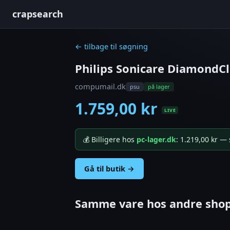
crapsearch
← tilbage til søgning
Philips Sonicare DiamondC
compumail.dk
psu
på lager
1.759,00 kr
LIVE
💰 Billigere hos
pc-lager.dk
: 1.219,00 kr —
Gå til butik →
Samme vare hos andre shop