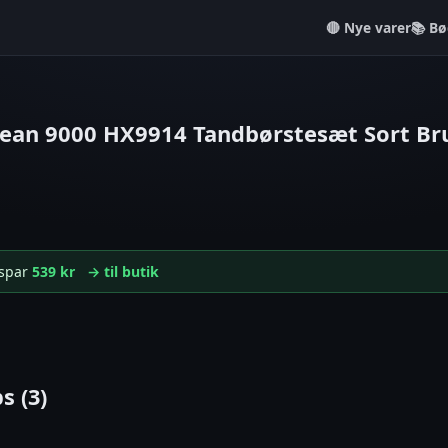
Nye varer
📚 Bø
lean 9000 HX9914 Tandbørstesæt Sort Br
 spar
539 kr
→ til butik
s (3)