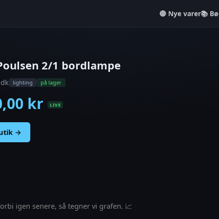
Nye varer
📚 Bø
Poulsen 2/1 bordlampe
.dk
lighting
på lager
0,00 kr
LIVE
butik →
rbi igen senere, så tegner vi grafen. 📈