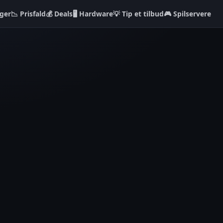
ger
📉 Prisfald
💰 Deals
🖥️ Hardware
💡 Tip et tilbud
🎮 Spilservere