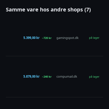
Samme vare hos andre shops (7)
AS
Ra
RX
5.399,00 kr
gamingspot.dk
XT 
på lager
−720 kr
Le
16
GD
AS
Ste
Le
A
5.879,00 kr
compumail.dk
−240 kr
på lager
Ra
RX
16
GD
AS
Ra