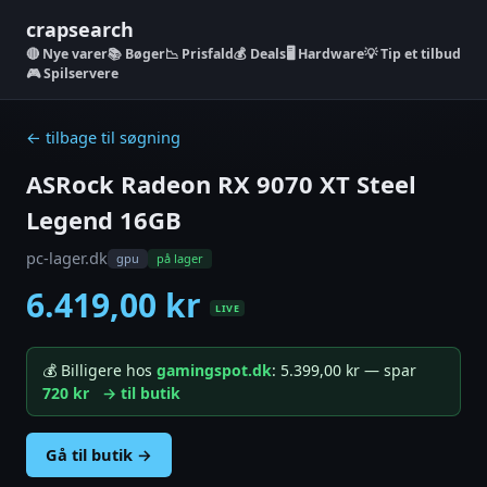
crapsearch
Nye varer
📚 Bøger
📉 Prisfald
💰 Deals
🖥️ Hardware
💡 Tip et tilbud
🎮 Spilservere
← tilbage til søgning
ASRock Radeon RX 9070 XT Steel
Legend 16GB
pc-lager.dk
gpu
på lager
6.419,00 kr
LIVE
💰 Billigere hos
gamingspot.dk
: 5.399,00 kr — spar
720 kr
→ til butik
Gå til butik →