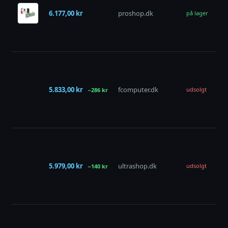
RX
6.177,00 kr
proshop.dk
XT 
på lager
Le
16
GD
AS
Ste
Le
5.833,00 kr
fcomputer.dk
Ra
udsolgt
−286 kr
RX
16
Gra
AS
Ra
RX
5.979,00 kr
ultrashop.dk
XT 
udsolgt
−140 kr
Le
Da
16
AS
A