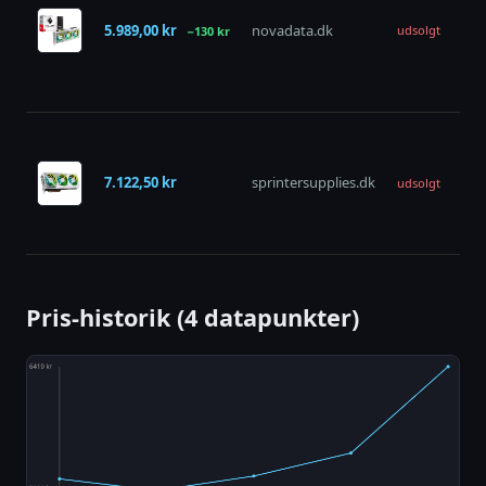
Ra
5.989,00 kr
novadata.dk
RX
udsolgt
−130 kr
XT 
Le
16
AS
Ra
RX
7.122,50 kr
sprintersupplies.dk
udsolgt
Ste
Le
16
Pris-historik (4 datapunkter)