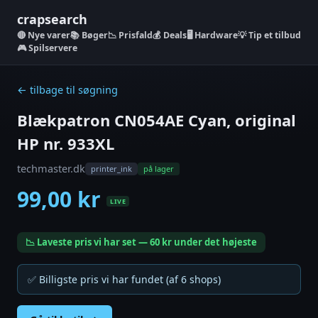
crapsearch
Nye varer
📚 Bøger
📉 Prisfald
💰 Deals
🖥️ Hardware
💡 Tip et tilbud
🎮 Spilservere
← tilbage til søgning
Blækpatron CN054AE Cyan, original
HP nr. 933XL
techmaster.dk
printer_ink
på lager
99,00 kr
LIVE
📉 Laveste pris vi har set — 60 kr under det højeste
✅ Billigste pris vi har fundet (af 6 shops)