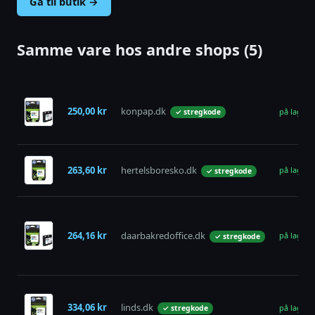
Gå til butik →
Samme vare hos andre shops (5)
250,00 kr
konpap.dk
på lager
✓ stregkode
263,60 kr
hertelsboresko.dk
på lager
✓ stregkode
264,16 kr
daarbakredoffice.dk
på lager
✓ stregkode
334,06 kr
linds.dk
på lager
✓ stregkode