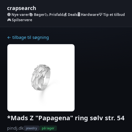
crapsearch
Nye varer
📚 Bøger
📉 Prisfald
💰 Deals
🖥️ Hardware
💡 Tip et tilbud
🎮 Spilservere
← tilbage til søgning
*Mads Z "Papagena" ring sølv str. 54
pindj.dk
jewelry
på lager