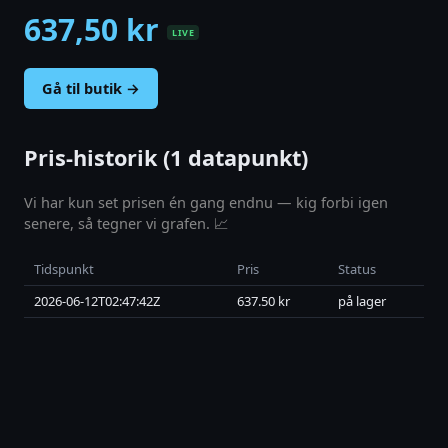
637,50 kr
LIVE
Gå til butik →
Pris-historik (1 datapunkt)
Vi har kun set prisen én gang endnu — kig forbi igen
senere, så tegner vi grafen. 📈
Tidspunkt
Pris
Status
2026-06-12T02:47:42Z
637.50 kr
på lager