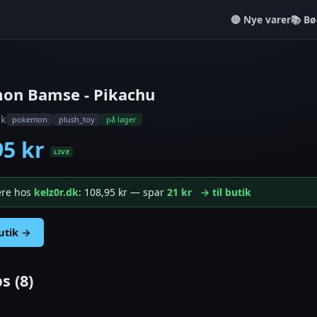
Nye varer
📚 Bø
on Bamse - Pikachu
dk
pokemon
plush_toy
på lager
95 kr
LIVE
gere hos
kelz0r.dk
: 108,95 kr — spar
21 kr
→ til butik
butik →
s (8)