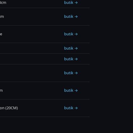
20cm
butik →
cm
butik →
se
butik →
butik →
butik →
butik →
cm
butik →
mon (20CM)
butik →