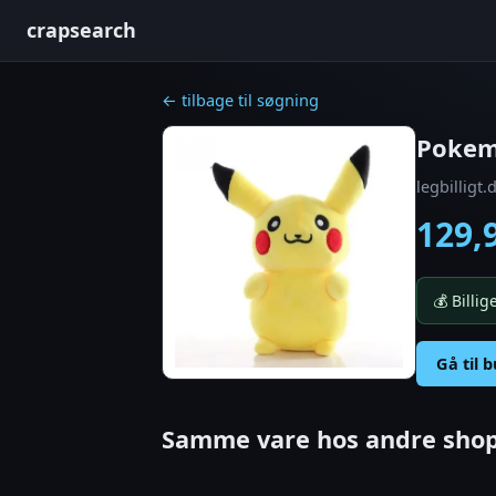
crapsearch
← tilbage til søgning
Pokem
legbilligt.
129,
💰 Billi
Gå til 
Samme vare hos andre shop