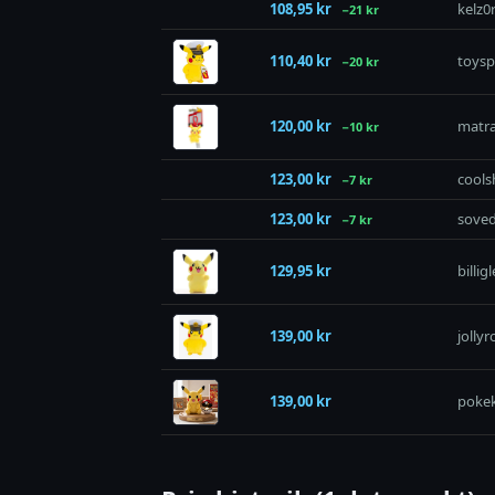
108,95 kr
kelz0r
−21 kr
110,40 kr
toysp
−20 kr
120,00 kr
matr
−10 kr
123,00 kr
cools
−7 kr
123,00 kr
soved
−7 kr
129,95 kr
billig
139,00 kr
jolly
139,00 kr
pokek