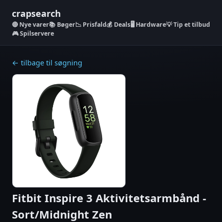
crapsearch
Nye varer
📚 Bøger
📉 Prisfald
💰 Deals
🖥️ Hardware
💡 Tip et tilbud
🎮 Spilservere
← tilbage til søgning
Fitbit Inspire 3 Aktivitetsarmbånd -
Sort/Midnight Zen