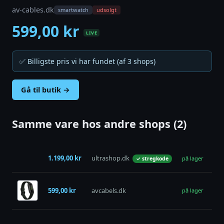
av-cables.dk
smartwatch
udsolgt
599,00 kr
LIVE
✅ Billigste pris vi har fundet (af 3 shops)
Gå til butik →
Samme vare hos andre shops (2)
Fit
1.199,00 kr
ultrashop.dk
på lager
✓ stregkode
Arm
Fit
599,00 kr
avcabels.dk
Akt
på lager
- S