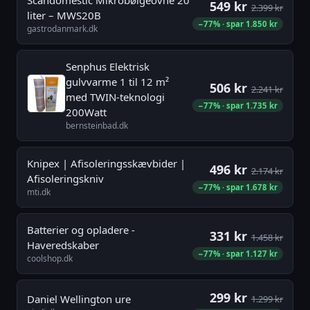
549 kr
2.399 kr
liter – MWS20B
−77% · spar 1.850 kr
gastrodanmark.dk
Senphus Elektrisk
gulvvarme 1 til 12 m²
506 kr
2.241 kr
med TWIN-teknologi
−77% · spar 1.735 kr
200Watt
bernsteinbad.dk
Knipex | Afisoleringsskævbider |
496 kr
2.174 kr
Afisoleringskniv
−77% · spar 1.678 kr
mti.dk
Batterier og opladere -
331 kr
1.458 kr
Haveredskaber
−77% · spar 1.127 kr
coolshop.dk
299 kr
Daniel Wellington ure
1.299 kr