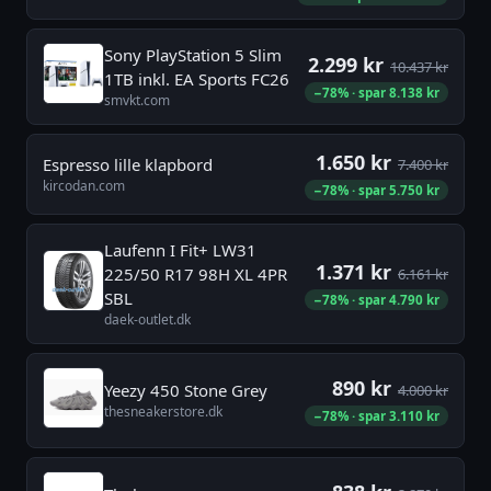
Sony PlayStation 5 Slim
2.299 kr
10.437 kr
1TB inkl. EA Sports FC26
−78% · spar 8.138 kr
smvkt.com
1.650 kr
Espresso lille klapbord
7.400 kr
kircodan.com
−78% · spar 5.750 kr
Laufenn I Fit+ LW31
1.371 kr
225/50 R17 98H XL 4PR
6.161 kr
SBL
−78% · spar 4.790 kr
daek-outlet.dk
890 kr
Yeezy 450 Stone Grey
4.000 kr
thesneakerstore.dk
−78% · spar 3.110 kr