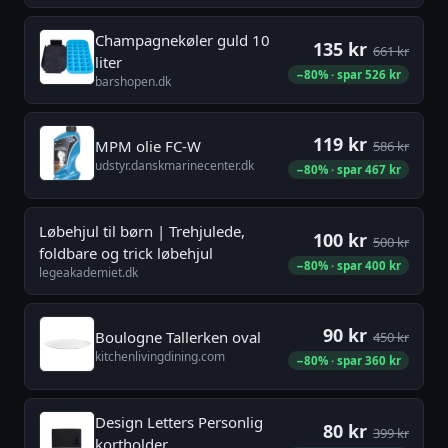
Champagnekøler guld 10
135 kr
661 kr
liter
−80% · spar 526 kr
barshopen.dk
119 kr
MPM olie FC-W
586 kr
udstyr.danskmarinecenter.dk
−80% · spar 467 kr
Løbehjul til børn | Trehjulede,
100 kr
500 kr
foldbare og trick løbehjul
−80% · spar 400 kr
legeakademiet.dk
90 kr
Boulogne Tallerken oval
450 kr
kitchenlivingdining.com
−80% · spar 360 kr
Design Letters Personlig
80 kr
399 kr
kortholder