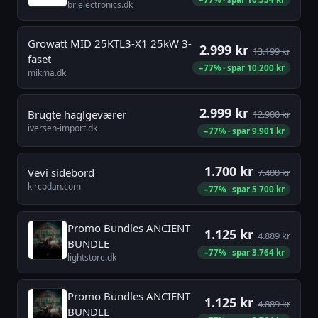
brlelectronics.dk
Growatt MID 25KTL3-X1 25kW 3-
2.999 kr
13.199 kr
faset
−77% · spar 10.200 kr
mikma.dk
2.999 kr
Brugte haglgeværer
12.900 kr
iversen-import.dk
−77% · spar 9.901 kr
1.700 kr
Vevi sidebord
7.400 kr
kircodan.com
−77% · spar 5.700 kr
Promo Bundles ANCIENT
1.125 kr
4.889 kr
BUNDLE
−77% · spar 3.764 kr
lightstore.dk
Promo Bundles ANCIENT
1.125 kr
4.889 kr
BUNDLE