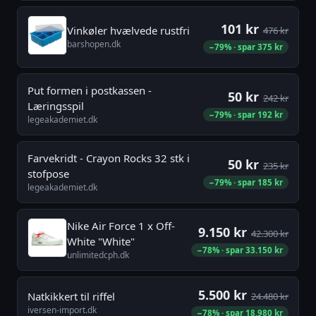
101 kr
Vinkøler hvælvede rustfri
476 kr
barshopen.dk
−79% · spar 375 kr
Put formen i postkassen -
50 kr
242 kr
Læringsspil
−79% · spar 192 kr
legeakademiet.dk
Farvekridt - Crayon Rocks 32 stk i
50 kr
235 kr
stofpose
−79% · spar 185 kr
legeakademiet.dk
Nike Air Force 1 x Off-
9.150 kr
42.300 kr
White "White"
−78% · spar 33.150 kr
unlimitedcph.dk
5.500 kr
Natkikkert til riffel
24.480 kr
iversen-import.dk
−78% · spar 18.980 kr