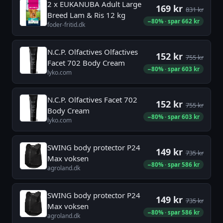
2 x EUKANUBA Adult Large
169 kr
831 kr
Breed Lam & Ris 12 kg
−80% · spar 662 kr
foder-fritid.dk
N.C.P. Olfactives Olfactives
152 kr
755 kr
Facet 702 Body Cream
−80% · spar 603 kr
lyko.com
N.C.P. Olfactives Facet 702
152 kr
755 kr
Body Cream
−80% · spar 603 kr
lyko.com
SWING body protector P24
149 kr
735 kr
Max voksen
−80% · spar 586 kr
agroland.dk
SWING body protector P24
149 kr
735 kr
Max voksen
−80% · spar 586 kr
agroland.dk