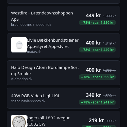
Westfire - Brændeovnsshoppen
449 kr
1.999 kr
ApS
−78% · spar 1.550 kr
braendeovns-shoppen.dk
Elvie Bækkenbundstræner
400 kr
1.849 kr
App-styret App-styret
−78% · spar 1.449 kr
matas.dk
Halo Design Atom Bordlampe Sort
400 kr
1.799 kr
og Smoke
−78% · spar 1.399 kr
vildmedlys.dk
349 kr
40W RGB Video Light Kit
1.590 kr
scandinavianphoto.dk
−78% · spar 1.241 kr
Ingersoll 1892 Vægur
219 kr
999 kr
IC002GW