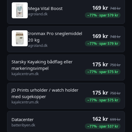
169 kr
Mega Vital Boost
748 kr
agroland.dk
−77% · spar 579 kr
Ironmax Pro sneglemiddel
169 kr
748 kr
20 kg
−77% · spar 579 kr
agroland.dk
Starsky Kayaking bådflag eller
175 kr
750 kr
markeringsvimpel
−77% · spar 575 kr
kajakcentrum.dk
JD Prints urholder / watch holder
175 kr
750 kr
med sugekopper
−77% · spar 575 kr
kajakcentrum.dk
162 kr
Datacenter
699 kr
batteribyen.dk
−77% · spar 537 kr