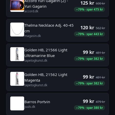
Accord Yuri Gagarin (2) -
125 kr
600 kr
Yuri Gagarin
−79% · spar 475 kr
accord.dk
Thelma Necklace Adj. 40-45
120 kr
562 kr
cm
−79% · spar 443 kr
magasin.dk
Golden HB, 21566 Light
99 kr
481 kr
Ultramarine Blue
−79% · spar 382 kr
tapetogkunst.dk
Golden HB, 21562 Light
99 kr
481 kr
Magenta
−79% · spar 382 kr
tapetogkunst.dk
99 kr
Barros Portvin
479 kr
juuls.dk
−79% · spar 380 kr