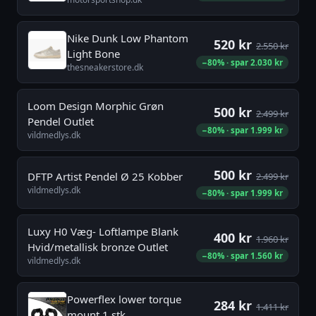
Nike Dunk Low Phantom
520 kr
2.550 kr
Light Bone
−80% · spar 2.030 kr
thesneakerstore.dk
Loom Design Morphic Grøn
500 kr
2.499 kr
Pendel Outlet
−80% · spar 1.999 kr
vildmedlys.dk
500 kr
DFTP Artist Pendel Ø 25 Kobber
2.499 kr
vildmedlys.dk
−80% · spar 1.999 kr
Luxy H0 Væg- Loftlampe Blank
400 kr
1.960 kr
Hvid/metallisk bronze Outlet
−80% · spar 1.560 kr
vildmedlys.dk
Powerflex lower torque
284 kr
1.411 kr
mount 1 stk