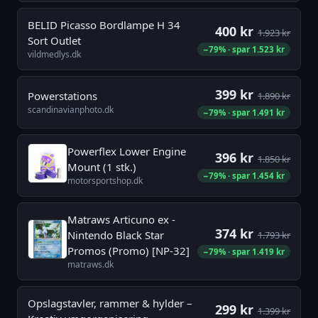
BELID Picasso Bordlampe H 34
400 kr
1.923 kr
Sort Outlet
−79% · spar 1.523 kr
vildmedlys.dk
399 kr
Powerstations
1.890 kr
scandinavianphoto.dk
−79% · spar 1.491 kr
Powerflex Lower Engine
396 kr
1.850 kr
Mount (1 stk.)
−79% · spar 1.454 kr
motorsportshop.dk
Matraws Articuno ex -
374 kr
Nintendo Black Star
1.793 kr
Promos (Promo) [NP-32]
−79% · spar 1.419 kr
matraws.dk
Opslagstavler, rammer & hylder –
299 kr
1.399 kr