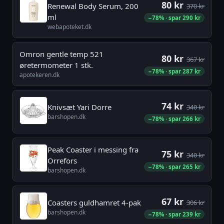
80 kr
Renewal Body Serum, 200
370 kr
ml
−78% · spar 290 kr
webapoteket.dk
Omron gentle temp 521
80 kr
367 kr
øretermometer 1 stk.
−78% · spar 287 kr
apotekeren.dk
74 kr
Knivsæt Yari Dorre
340 kr
barshopen.dk
−78% · spar 266 kr
Peak Coaster i messing fra
75 kr
340 kr
Orrefors
−78% · spar 265 kr
barshopen.dk
67 kr
Coasters guldhamret 4-pak
306 kr
barshopen.dk
−78% · spar 239 kr