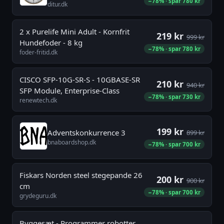
−78% · spar 780 kr
ditur.dk
2 x Purelife Mini Adult - Kornfrit
219 kr
999 kr
Hundefoder - 8 kg
−78% · spar 780 kr
foder-fritid.dk
CISCO SFP-10G-SR-S - 10GBASE-SR
210 kr
940 kr
SFP Module, Enterprise-Class
−78% · spar 730 kr
renewtech.dk
199 kr
Adventskonkurrence 3
899 kr
bnaboardshop.dk
−78% · spar 700 kr
Fiskars Norden steel stegepande 26
200 kr
900 kr
cm
−78% · spar 700 kr
grydeguru.dk
Byggesæt - Programmer robotter