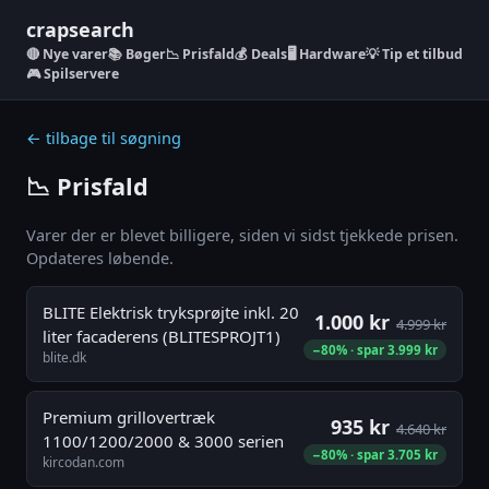
crapsearch
Nye varer
📚 Bøger
📉 Prisfald
💰 Deals
🖥️ Hardware
💡 Tip et tilbud
🎮 Spilservere
← tilbage til søgning
📉 Prisfald
Varer der er blevet billigere, siden vi sidst tjekkede prisen.
Opdateres løbende.
BLITE Elektrisk tryksprøjte inkl. 20
1.000 kr
4.999 kr
liter facaderens (BLITESPROJT1)
−80% · spar 3.999 kr
blite.dk
Premium grillovertræk
935 kr
4.640 kr
1100/1200/2000 & 3000 serien
−80% · spar 3.705 kr
kircodan.com