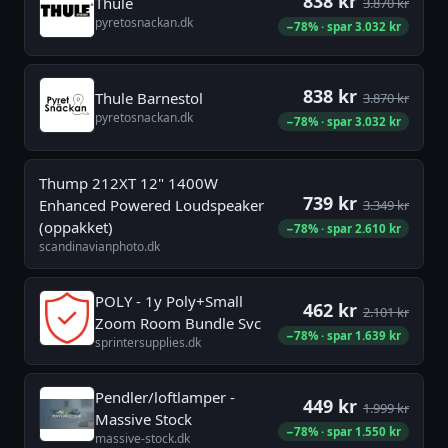
838 kr
Thule
3.870 kr
pyretosnackan.dk
−78% · spar 3.032 kr
838 kr
Thule Barnestol
3.870 kr
pyretosnackan.dk
−78% · spar 3.032 kr
Thump 212XT 12" 1400W
739 kr
Enhanced Powered Loudspeaker
3.349 kr
(oppakket)
−78% · spar 2.610 kr
scandinavianphoto.dk
POLY - 1y Poly+Small
462 kr
2.101 kr
Zoom Room Bundle Svc
−78% · spar 1.639 kr
sprintersupplies.dk
Pendler/loftlamper -
449 kr
1.999 kr
Massive Stock
−78% · spar 1.550 kr
massive-stock.dk