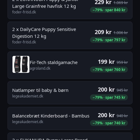
229 kr
1.069 kr
Large Grainfree havfisk 12 kg
−79% · spar 840 kr
foder-fritid.dk
2 x DailyCare Puppy Sensitive
209 kr
1.006 kr
Digestion 12 kg
−79% · spar 797 kr
foder-fritid.dk
199 kr
Fir-Tech staldgamache
959 kr
agroland.dk
−79% · spar 760 kr
200 kr
Natlamper til baby & børn
945 kr
legeakademiet.dk
−79% · spar 745 kr
200 kr
Balancebræt Kinderboard - Bambus
940 kr
legeakademiet.dk
−79% · spar 740 kr
2 x EUKANUBA Puppy Large Breed