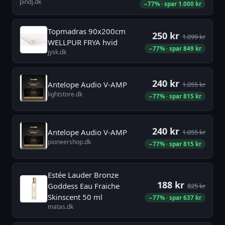
pindj.dk
−77% · spar 1.000 kr
Topmadras 90x200cm
250 kr
1.099 kr
WELLPUR FRYA hvid
−77% · spar 849 kr
jysk.dk
240 kr
Antelope Audio V-AMP
1.055 kr
lightstore.dk
−77% · spar 815 kr
240 kr
Antelope Audio V-AMP
1.055 kr
pioneershop.dk
−77% · spar 815 kr
Estée Lauder Bronze
188 kr
Goddess Eau Fraiche
825 kr
Skinscent 50 ml
−77% · spar 637 kr
matas.dk