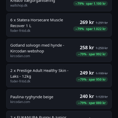
Kreativ vægorganisering
−79% · spar 1.100 kr
wallshop.dk
6 x Statera Horsecare Muscle
269 kr
1.291 kr
Recover 1 L
−79% · spar 1.022 kr
foder-fritid.dk
Gotland solvogn med hynde -
258 kr
1.250 kr
Kircodan webshop
−79% · spar 992 kr
kircodan.com
2 x Prestige Adult Healthy Skin -
249 kr
1.199 kr
Laks - 12kg
−79% · spar 950 kr
foder-fritid.dk
240 kr
Paulina ryghynde beige
1.120 kr
kircodan.com
−79% · spar 880 kr
2 x EUKANUBA Puppy & Junior