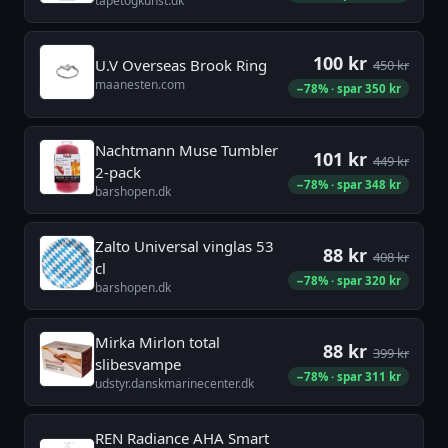
tapetogkunst.dk
100 kr
U.V Overseas Brook Ring
450 kr
maanesten.com
−78% · spar 350 kr
Nachtmann Muse Tumbler
101 kr
449 kr
2-pack
−78% · spar 348 kr
barshopen.dk
Zalto Universal vinglas 53
88 kr
408 kr
cl
−78% · spar 320 kr
barshopen.dk
Mirka Mirlon total
88 kr
399 kr
slibesvampe
−78% · spar 311 kr
udstyr.danskmarinecenter.dk
REN Radiance AHA Smart