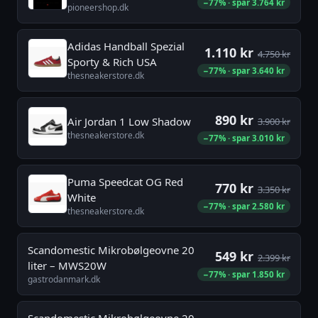
−77% · spar 3.764 kr
pioneershop.dk
Adidas Handball Spezial
1.110 kr
4.750 kr
Sporty & Rich USA
−77% · spar 3.640 kr
thesneakerstore.dk
890 kr
Air Jordan 1 Low Shadow
3.900 kr
thesneakerstore.dk
−77% · spar 3.010 kr
Puma Speedcat OG Red
770 kr
3.350 kr
White
−77% · spar 2.580 kr
thesneakerstore.dk
Scandomestic Mikrobølgeovne 20
549 kr
2.399 kr
liter – MWS20W
−77% · spar 1.850 kr
gastrodanmark.dk
Scandomestic Mikrobølgeovne 20