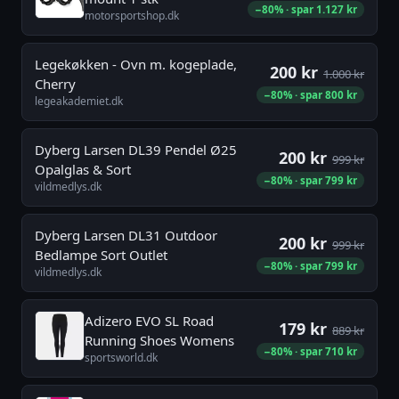
−80% · spar 1.127 kr
motorsportshop.dk
Legekøkken - Ovn m. kogeplade,
200 kr
1.000 kr
Cherry
−80% · spar 800 kr
legeakademiet.dk
Dyberg Larsen DL39 Pendel Ø25
200 kr
999 kr
Opalglas & Sort
−80% · spar 799 kr
vildmedlys.dk
Dyberg Larsen DL31 Outdoor
200 kr
999 kr
Bedlampe Sort Outlet
−80% · spar 799 kr
vildmedlys.dk
Adizero EVO SL Road
179 kr
889 kr
Running Shoes Womens
−80% · spar 710 kr
sportsworld.dk