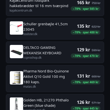
KajakCentrum fodspark
165 kr
750 kr
hakkebrædder til 16 mm tværpind
−78% · spar 585 kr
kajakcentrum.dk
Schuller grenbøjle 41,5cm
135 kr
622 kr
23045
−78% · spar 488 kr
toolster.dk
DELTACO GAMING
129 kr
599 kr
MEKANISK KEYBOARD
−78% · spar 470 kr
ccproshop.dk
Pharma Nord Bio-Quinone
131 kr
Aktivt Q10 Gold 100 mg
600 kr
180 kaps.
−78% · spar 469 kr
matas.dk
Golden HB, 21270 Phthalo
126 kr
571 kr
Green (blue shade)
−78% · spar 445 kr