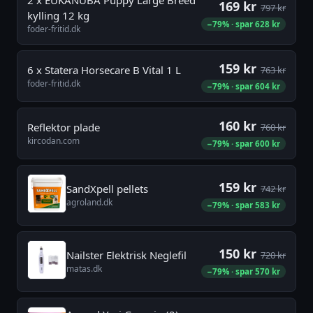
169 kr
797 kr
kylling 12 kg
−79% · spar 628 kr
foder-fritid.dk
159 kr
6 x Statera Horsecare B Vital 1 L
763 kr
foder-fritid.dk
−79% · spar 604 kr
160 kr
Reflektor plade
760 kr
kircodan.com
−79% · spar 600 kr
159 kr
SandXpell pellets
742 kr
agroland.dk
−79% · spar 583 kr
150 kr
Nailster Elektrisk Neglefil
720 kr
matas.dk
−79% · spar 570 kr