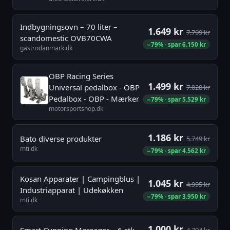
Indbygningsovn – 70 liter –
1.649 kr
7.799 kr
scandomestic OVB70CWA
−79% · spar 6.150 kr
gastrodanmark.dk
OBP Racing Series
1.499 kr
Universal pedalbox - OBP
7.028 kr
Pedalbox - OBP - Mærker
−79% · spar 5.529 kr
motorsportshop.dk
1.186 kr
Bato diverse produkter
5.749 kr
mti.dk
−79% · spar 4.562 kr
Kosan Apparater | Campingblus |
1.045 kr
4.995 kr
Industriapparat | Udekøkken
−79% · spar 3.950 kr
mti.dk
1.000 kr
Smart Cupping Massager – 6 stk.
4.794 kr