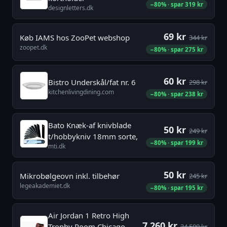
−80% · spar 319 kr
designletters.dk
69 kr
Køb IAMS hos ZooPet webshop
344 kr
zoopet.dk
−80% · spar 275 kr
60 kr
Bistro Underskål/fat nr. 6
298 kr
kitchenlivingdining.com
−80% · spar 238 kr
Bato Knæk-af knivblade
50 kr
249 kr
t/hobbykniv 18mm sorte,
−80% · spar 199 kr
mti.dk
50 kr
Mikrobølgeovn inkl. tilbehør
245 kr
legeakademiet.dk
−80% · spar 195 kr
Air Jordan 1 Retro High
7.260 kr
Trophy Room Chicago
34.500 kr