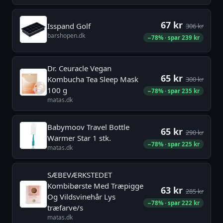
67 kr
Isspand Golf
306 kr
barshopen.dk
−78% · spar 239 kr
Dr. Ceuracle Vegan
65 kr
Kombucha Tea Sleep Mask
300 kr
100 g
−78% · spar 235 kr
matas.dk
Babymoov Travel Bottle
65 kr
290 kr
Warmer Star 1 stk.
−78% · spar 225 kr
matas.dk
SÆBEVÆRKSTEDET
Kombibørste Med Træpigge
63 kr
285 kr
Og Vildsvinehår Lys
−78% · spar 222 kr
træfarve/s
matas.dk