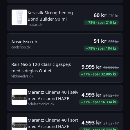
Kerasilk Strengthening
60 kr
270 kr
Bond Builder 90 ml
−78% · spar 210 kr
matas.dk
51 kr
Ansigtsscrub
235 kr
coolshop.dk
−78% · spar 184 kr
Rais Nexo 120 Classic gaspejs
9.995 kr
42.800 kr
med sideglas Outlet
−77% · spar 32.805 kr
vildmedlys.dk
Marantz Cinema 40 i sølv
4.993 kr
21.327 kr
med Arcsound HAZE
−77% · spar 16.334 kr
brlelectronics.dk
Marantz Cinema 40 i sort
4.993 kr
21.327 kr
med Arcsound HAZE
−77% · spar 16.334 kr