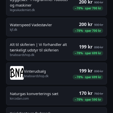
200 kr
900 kr
og maskiner
−78% · spar 700 kr
legeakademiet.dk
200 kr
Waterspeed Vadestøvler
900 kr
kjf.dk
−78% · spar 700 kr
Alt til skiferien | Vi forhandler alt
199 kr
898 kr
tænkeligt udstyr til skiferien
−78% · spar 699 kr
bnaboardshop.dk
199 kr
Vinterudsalg
898 kr
bnaboardshop.dk
−78% · spar 699 kr
170 kr
Naturgas konverterings sæt
760 kr
kircodan.com
−78% · spar 590 kr