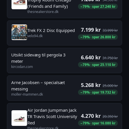
(Friends and Family)
−79% · spar 27.240 kr
thesneakerstore.dk
7.199 kr
Trek FX 2 Disc Equipped
33.999 kr
velo94.dk
−79% · spar 26.800 kr
Utsikt sidevæg til pergola 3
6.640 kr
31.750 kr
meter
−79% · spar 25.110 kr
kircodan.com
Arne Jacobsen – specialsæt
5.268 kr
25.000 kr
messing
−79% · spar 19.732 kr
moller-mammen.dk
Air Jordan Jumpman Jack
4.270 kr
TR Travis Scott University
20.350 kr
Red
−79% · spar 16.080 kr
thesneakerstore.dk