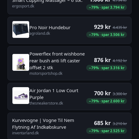
ergosport.dk
−79% · spar 3.794 kr
929 kr
Pro Noir Hundebur
4.435 kr
agroland.dk
−79% · spar 3.506 kr
Powerflex front wishbone
876 kr
rear bush anti lift caster
4.192 kr
offset 2 stk
−79% · spar 3.316 kr
motorsportshop.dk
Air Jordan 1 Low Court
700 kr
3.300 kr
Purple
−79% · spar 2.600 kr
thesneakerstore.dk
Kurvevogne | Vogne Til Nem
685 kr
3.210 kr
Flytning Af Indkøbskurve
−79% · spar 2.525 kr
inventarland.dk