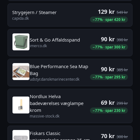
129 kr
Strygejern / Steamer
549 kr
capida.dk
−77% · spar 420 kr
90 kr
Sort & Go Affaldsspand
390 kr
imerco.dk
−77% · spar 300 kr
Blue Performance Sea Map
90 kr
385 kr
Bag
−77% · spar 295 kr
udstyr.danskmarinecenter.dk
Nordlux Helva
69 kr
badeværelses væglampe
299 kr
krom
−77% · spar 230 kr
massive-stock.dk
Fiskars Classic
70 kr
300 kr
universalsaks orange 25 cm