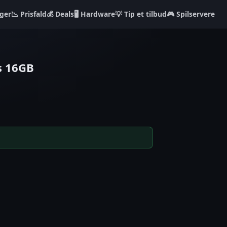
ger
📉 Prisfald
💰 Deals
🖥️ Hardware
💡 Tip et tilbud
🎮 Spilservere
s 16GB