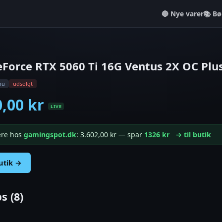
Nye varer
📚 Bø
Force RTX 5060 Ti 16G Ventus 2X OC Plu
pu
udsolgt
0,00 kr
LIVE
gere hos
gamingspot.dk
: 3.602,00 kr — spar
1326 kr
→ til butik
butik →
s (8)