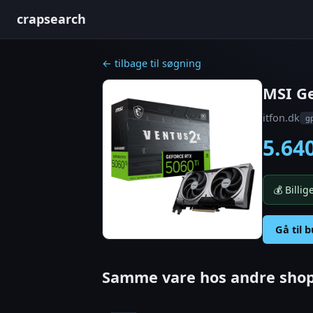
crapsearch
← tilbage til søgning
MSI Ge
itfon.dk
g
5.64
💰 Billi
Gå til 
Samme vare hos andre shop