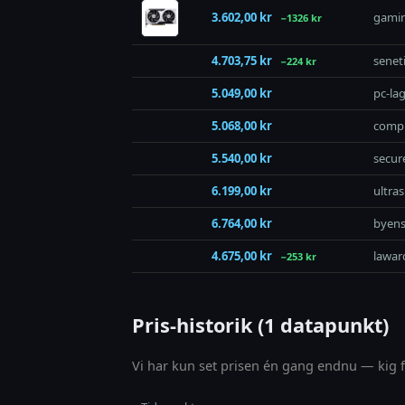
3.602,00 kr
gamin
−1326 kr
4.703,75 kr
senet
−224 kr
5.049,00 kr
pc-lag
5.068,00 kr
comp
5.540,00 kr
secur
6.199,00 kr
ultra
6.764,00 kr
byens
4.675,00 kr
lawar
−253 kr
Pris-historik (1 datapunkt)
Vi har kun set prisen én gang endnu — kig fo