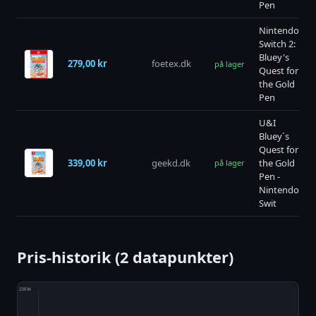
Pen
Nintendo
Switch 2:
Bluey's
279,00 kr
foetex.dk
på lager
Quest for
the Gold
Pen
U&I
Bluey´s
Quest for
339,00 kr
geekd.dk
the Gold
på lager
Pen -
Nintendo
Swit
Pris-historik (2 datapunkter)