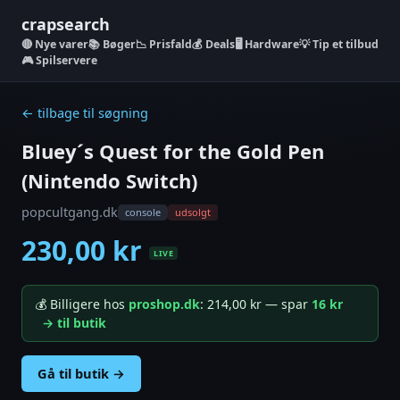
crapsearch
Nye varer
📚 Bøger
📉 Prisfald
💰 Deals
🖥️ Hardware
💡 Tip et tilbud
🎮 Spilservere
← tilbage til søgning
Bluey´s Quest for the Gold Pen
(Nintendo Switch)
popcultgang.dk
console
udsolgt
230,00 kr
LIVE
💰 Billigere hos
proshop.dk
: 214,00 kr — spar
16 kr
→ til butik
Gå til butik →