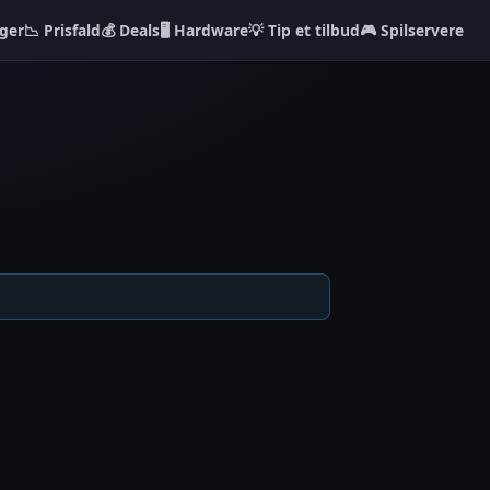
ger
📉 Prisfald
💰 Deals
🖥️ Hardware
💡 Tip et tilbud
🎮 Spilservere