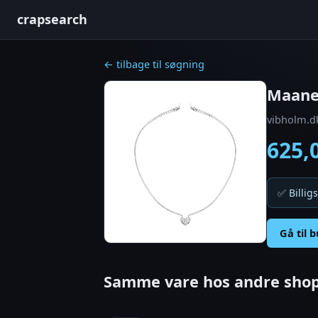
crapsearch
← tilbage til søgning
Maanes
vibholm.d
625,
✅ Billigs
Gå til 
Samme vare hos andre shop