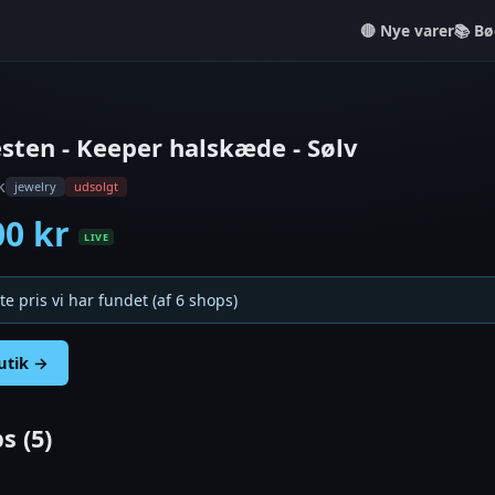
Nye varer
📚 Bø
ten - Keeper halskæde - Sølv
k
jewelry
udsolgt
00 kr
LIVE
te pris vi har fundet (af 6 shops)
butik →
s (5)