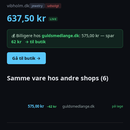
vibholm.dk
jewelry
udsolgt
637,50 kr
LIVE
💰 Billigere hos
guldsmedlange.dk
: 575,00 kr — spar
62 kr
→ til butik
Gå til butik →
Samme vare hos andre shops (6)
575,00 kr
guldsmedlange.dk
på lager
−62 kr