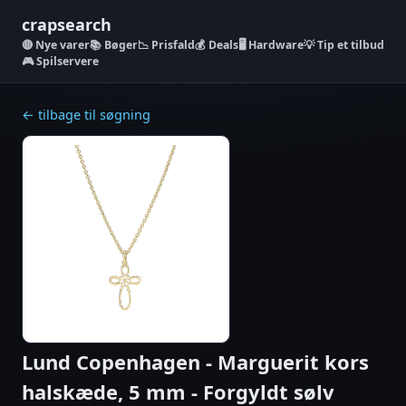
crapsearch
Nye varer
📚 Bøger
📉 Prisfald
💰 Deals
🖥️ Hardware
💡 Tip et tilbud
🎮 Spilservere
← tilbage til søgning
Lund Copenhagen - Marguerit kors
halskæde, 5 mm - Forgyldt sølv