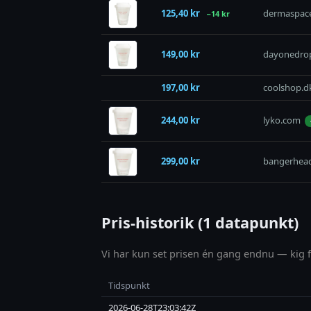
125,40 kr
dermaspac
−14 kr
149,00 kr
dayonedro
197,00 kr
coolshop.d
244,00 kr
lyko.com
299,00 kr
bangerhea
Pris-historik (1 datapunkt)
Vi har kun set prisen én gang endnu — kig fo
Tidspunkt
2026-06-28T23:03:42Z