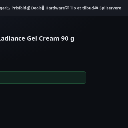
ger
📉 Prisfald
💰 Deals
🖥️ Hardware
💡 Tip et tilbud
🎮 Spilservere
adiance Gel Cream 90 g