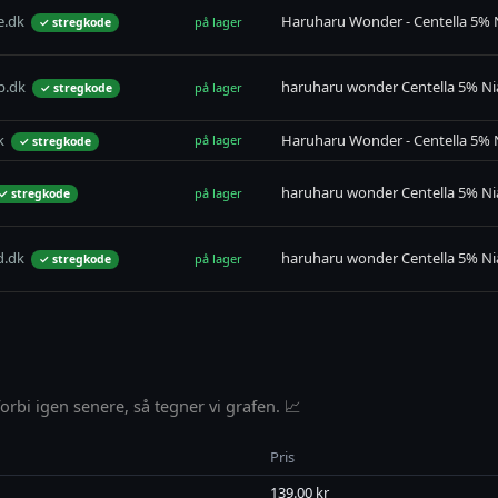
e.dk
Haruharu Wonder - Centella 5% 
på lager
✓ stregkode
p.dk
haruharu wonder Centella 5% Ni
på lager
✓ stregkode
k
Haruharu Wonder - Centella 5% 
på lager
✓ stregkode
haruharu wonder Centella 5% Ni
på lager
✓ stregkode
d.dk
haruharu wonder Centella 5% Ni
på lager
✓ stregkode
rbi igen senere, så tegner vi grafen. 📈
Pris
139.00 kr