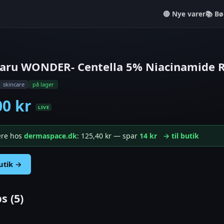
Nye varer
📚 Bø
aru WONDER- Centella 5% Niacinamide R
skincare
på lager
00 kr
LIVE
gere hos
dermaspace.dk
: 125,40 kr — spar
14 kr
→ til butik
butik →
s (5)