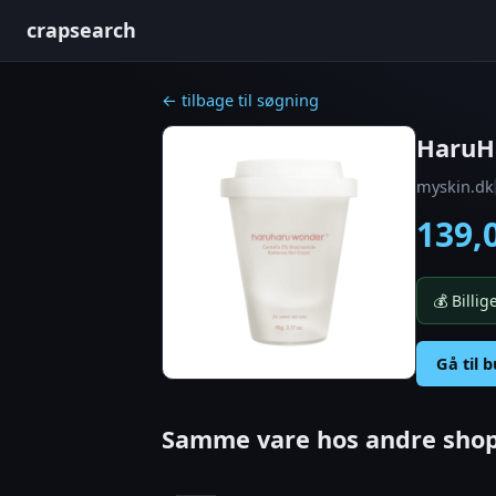
crapsearch
← tilbage til søgning
HaruH
myskin.dk
139,
💰 Billi
Gå til 
Samme vare hos andre shop