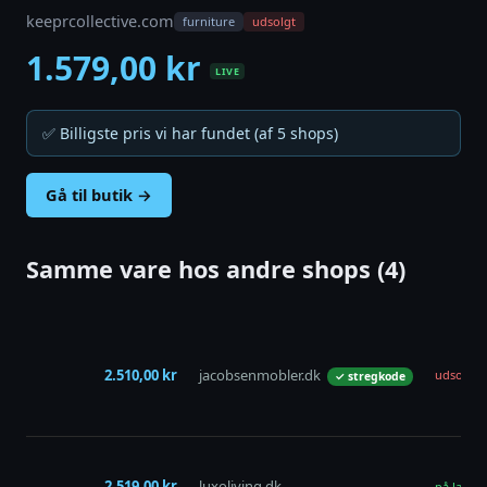
keeprcollective.com
furniture
udsolgt
1.579,00 kr
LIVE
✅ Billigste pris vi har fundet (af 5 shops)
Gå til butik →
Samme vare hos andre shops (4)
2.510,00 kr
jacobsenmobler.dk
udsolgt
✓ stregkode
2.519,00 kr
luxoliving.dk
på lager