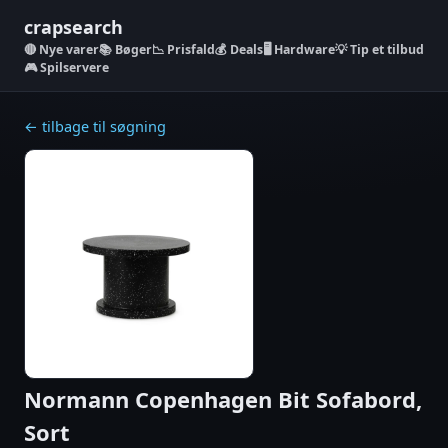
crapsearch
Nye varer
📚 Bøger
📉 Prisfald
💰 Deals
🖥️ Hardware
💡 Tip et tilbud
🎮 Spilservere
← tilbage til søgning
Normann Copenhagen Bit Sofabord,
Sort