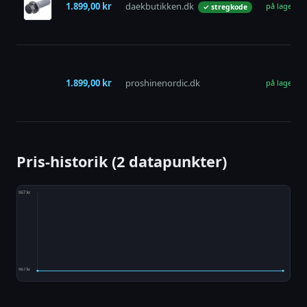
1.899,00 kr
daekbutikken.dk
på lager
✓ stregkode
1.899,00 kr
proshinenordic.dk
på lager
Pris-historik (2 datapunkter)