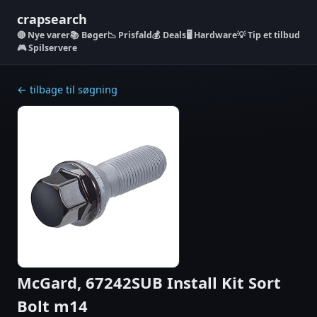
crapsearch
Nye varer
📚 Bøger
📉 Prisfald
💰 Deals
🖥️ Hardware
💡 Tip et tilbud
🎮 Spilservere
← tilbage til søgning
McGard, 67242SUB Install Kit Sort
Bolt m14