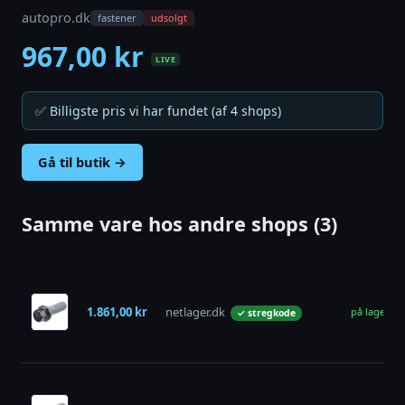
autopro.dk
fastener
udsolgt
967,00 kr
LIVE
✅ Billigste pris vi har fundet (af 4 shops)
Gå til butik →
Samme vare hos andre shops (3)
1.861,00 kr
netlager.dk
på lager
✓ stregkode