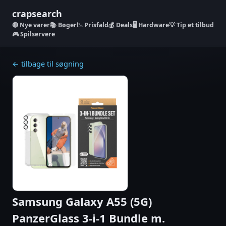
crapsearch
Nye varer
📚 Bøger
📉 Prisfald
💰 Deals
🖥️ Hardware
💡 Tip et tilbud
🎮 Spilservere
← tilbage til søgning
Samsung Galaxy A55 (5G)
PanzerGlass 3-i-1 Bundle m.