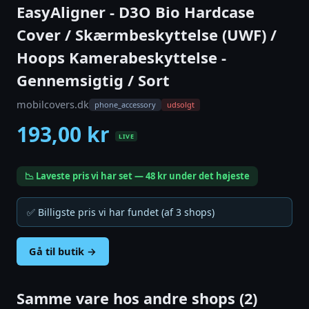
EasyAligner - D3O Bio Hardcase
Cover / Skærmbeskyttelse (UWF) /
Hoops Kamerabeskyttelse -
Gennemsigtig / Sort
mobilcovers.dk
phone_accessory
udsolgt
193,00 kr
LIVE
📉 Laveste pris vi har set — 48 kr under det højeste
✅ Billigste pris vi har fundet (af 3 shops)
Gå til butik →
Samme vare hos andre shops (2)