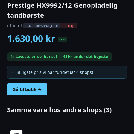
Prestige HX9992/12 Genopladelig
tandbørste
itfon.dk
psu
personal_care
udsolgt
1.630,00 kr
LIVE
📉 Laveste pris vi har set — 48 kr under det højeste
✅ Billigste pris vi har fundet (af 4 shops)
Gå til butik →
Samme vare hos andre shops (3)
Phi
El