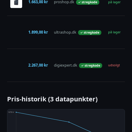
1.663,00 kr
proshop.dk
på lager
✓ stregkode
Pr
HX
Phi
Pr
1.899,00 kr
ultrashop.dk
HX
på lager
✓ stregkode
Ele
Ta
Phi
HX
2.267,00 kr
digiexpert.dk
So
udsolgt
✓ stregkode
Di
Pr
Pris-historik (3 datapunkter)