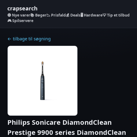
crapsearch
Nye varer
📚 Bøger
📉 Prisfald
💰 Deals
🖥️ Hardware
💡 Tip et tilbud
🎮 Spilservere
← tilbage til søgning
Philips Sonicare DiamondClean
Prestige 9900 series DiamondClean