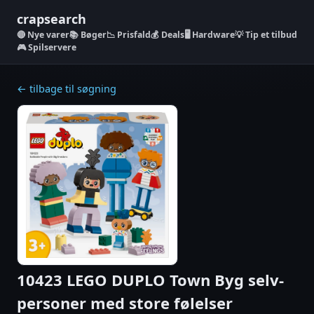
crapsearch
Nye varer
📚 Bøger
📉 Prisfald
💰 Deals
🖥️ Hardware
💡 Tip et tilbud
🎮 Spilservere
← tilbage til søgning
10423 LEGO DUPLO Town Byg selv-
personer med store følelser