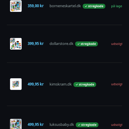
359,00 kr
borneneskartel.dk
på lager
✓ stregkode
399,95 kr
dollarstore.dk
udsolgt
✓ stregkode
499,95 kr
kimskram.dk
udsolgt
✓ stregkode
499,95 kr
luksusbaby.dk
udsolgt
✓ stregkode