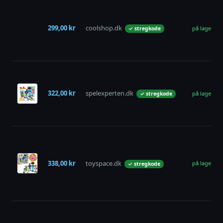
299,00 kr
coolshop.dk
på lager
✓ stregkode
322,00 kr
spelexperten.dk
på lager
✓ stregkode
338,00 kr
toyspace.dk
på lager
✓ stregkode