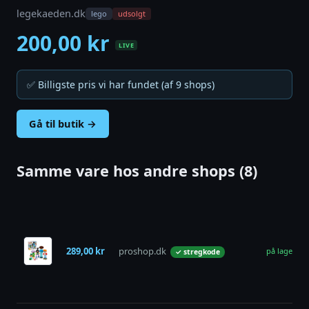
legekaeden.dk
lego
udsolgt
200,00 kr
LIVE
✅ Billigste pris vi har fundet (af 9 shops)
Gå til butik →
Samme vare hos andre shops (8)
289,00 kr
proshop.dk
på lager
✓ stregkode