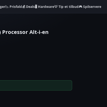
ger
📉 Prisfald
💰 Deals
🖥️ Hardware
💡 Tip et tilbud
🎮 Spilservere
 Processor Alt-i-en