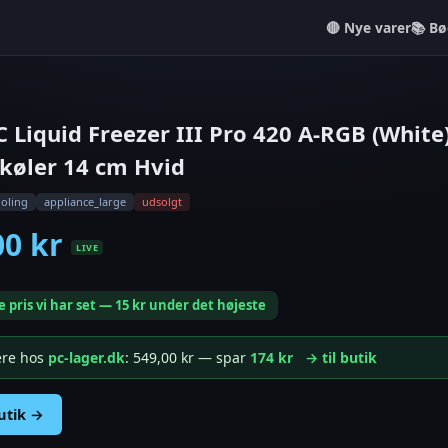
Nye varer
📚 Bø
 Liquid Freezer III Pro 420 A-RGB (White)
køler 14 cm Hvid
ooling
appliance_large
udsolgt
00 kr
LIVE
e pris vi har set — 15 kr under det højeste
gere hos
pc-lager.dk
: 549,00 kr — spar
174 kr
→ til butik
butik →