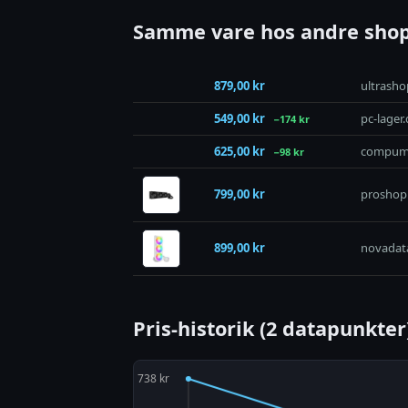
Samme vare hos andre shop
879,00 kr
ultrasho
549,00 kr
pc-lager
−174 kr
625,00 kr
compuma
−98 kr
799,00 kr
proshop
899,00 kr
novadat
Pris-historik (2 datapunkter