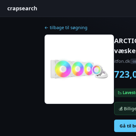
crapsearch
← tilbage til søgning
ARCTIC
væske
itfon.dk
c
723,
📉 Lavest
💰 Billi
Gå til 