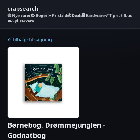
crapsearch
Nye varer
📚 Bøger
📉 Prisfald
💰 Deals
🖥️ Hardware
💡 Tip et tilbud
🎮 Spilservere
← tilbage til søgning
Børnebog, Drømmejunglen -
Godnatbog