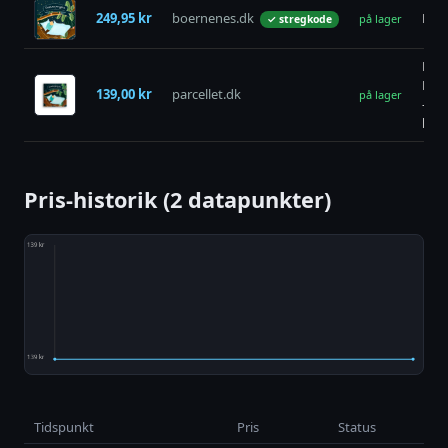
249,95 kr
boernenes.dk
Drø
på lager
✓ stregkode
Bør
Drø
139,00 kr
parcellet.dk
på lager
– G
bør
Pris-historik (2 datapunkter)
Tidspunkt
Pris
Status