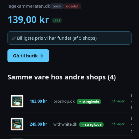
legekammeraten.dk
book
udsolgt
139,00 kr
LIVE
✅ Billigste pris vi har fundet (af 5 shops)
Gå til butik →
Samme vare hos andre shops (4)
Drø
183,00 kr
proshop.dk
- Bø
på lager
✓ stregkode
Har
Drø
249,00 kr
withwhite.dk
-
på lager
✓ stregkode
godn