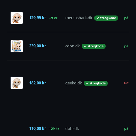
129,95 kr
merchshark.dk
−9 kr
på lage
✓ stregkode
239,00 kr
cdon.dk
på lage
✓ stregkode
182,00 kr
geekd.dk
udsolg
✓ stregkode
110,00 kr
dohr.dk
på lage
−29 kr