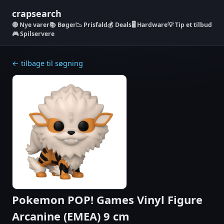
crapsearch
Nye varer
📚 Bøger
📉 Prisfald
💰 Deals
🖥️ Hardware
💡 Tip et tilbud
🎮 Spilservere
← tilbage til søgning
Pokemon POP! Games Vinyl Figure
Arcanine (EMEA) 9 cm