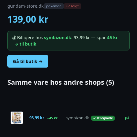
gundam-store.dk
pokemon
udsolgt
139,00 kr
💰 Billigere hos
symbizon.dk
: 93,99 kr — spar
45 kr
→ til butik
Gå til butik →
Samme vare hos andre shops (5)
93,99 kr
symbizon.dk
på lage
−45 kr
✓ stregkode