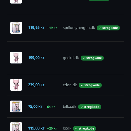
119,95 kr
spilforsyningen.dk
−19 kr
på 
✓ stregkode
199,00 kr
geekd.dk
på 
✓ stregkode
239,00 kr
cdon.dk
på 
✓ stregkode
75,00 kr
bilka.dk
uds
−64 kr
✓ stregkode
119,00 kr
br.dk
uds
−20 kr
✓ stregkode