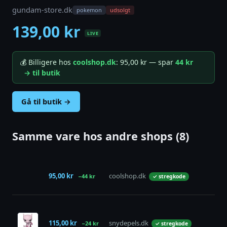
gundam-store.dk
pokemon
udsolgt
139,00 kr
LIVE
💰 Billigere hos
coolshop.dk
: 95,00 kr — spar
44 kr
→ til butik
Gå til butik →
Samme vare hos andre shops (8)
95,00 kr
coolshop.dk
på 
−44 kr
✓ stregkode
115,00 kr
snydepels.dk
på 
−24 kr
✓ stregkode