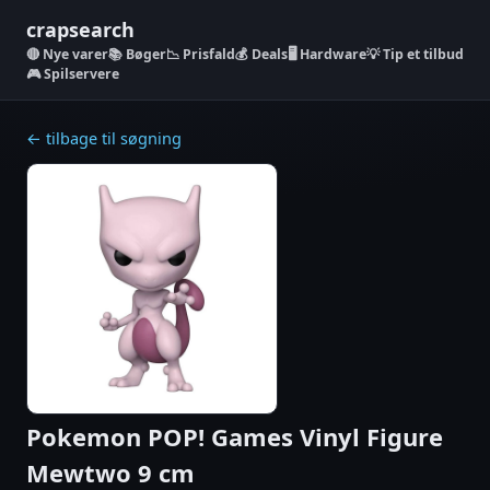
crapsearch
Nye varer
📚 Bøger
📉 Prisfald
💰 Deals
🖥️ Hardware
💡 Tip et tilbud
🎮 Spilservere
← tilbage til søgning
Pokemon POP! Games Vinyl Figure
Mewtwo 9 cm