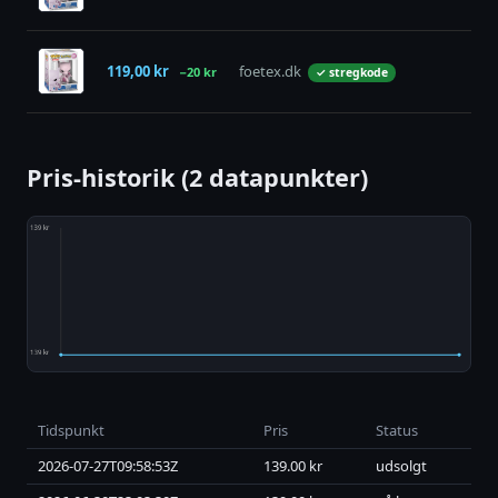
119,00 kr
foetex.dk
uds
−20 kr
✓ stregkode
Pris-historik (2 datapunkter)
Tidspunkt
Pris
Status
2026-07-27T09:58:53Z
139.00 kr
udsolgt