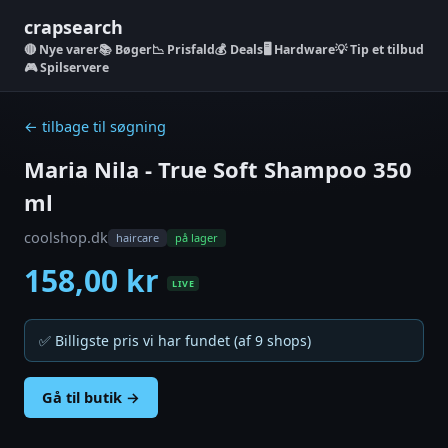
crapsearch
Nye varer
📚 Bøger
📉 Prisfald
💰 Deals
🖥️ Hardware
💡 Tip et tilbud
🎮 Spilservere
← tilbage til søgning
Maria Nila - True Soft Shampoo 350
ml
coolshop.dk
haircare
på lager
158,00 kr
LIVE
✅ Billigste pris vi har fundet (af 9 shops)
Gå til butik →