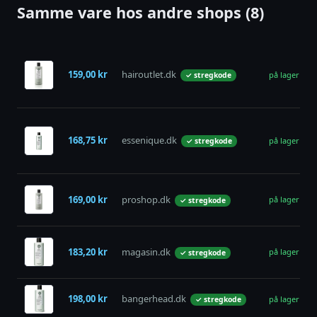
Samme vare hos andre shops (8)
159,00 kr
hairoutlet.dk
på lager
✓ stregkode
168,75 kr
essenique.dk
på lager
✓ stregkode
169,00 kr
proshop.dk
på lager
✓ stregkode
183,20 kr
magasin.dk
på lager
✓ stregkode
198,00 kr
bangerhead.dk
på lager
✓ stregkode