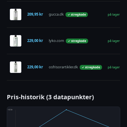
209,95 kr
gucca.dk
på lager
✓ stregkode
229,00 kr
lyko.com
på lager
✓ stregkode
229,00 kr
osfrisorartikler.dk
på lager
✓ stregkode
Pris-historik (3 datapunkter)