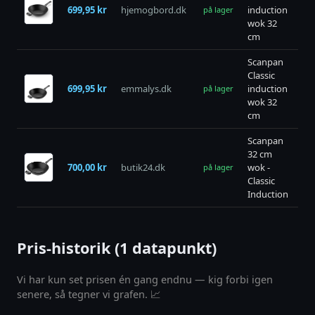
699,95 kr
hjemogbord.dk
induction
bu
på lager
wok 32
cm
Scanpan
Classic
699,95 kr
emmalys.dk
induction
bu
på lager
wok 32
cm
Scanpan
32 cm
700,00 kr
butik24.dk
wok -
bu
på lager
Classic
Induction
Pris-historik (1 datapunkt)
Vi har kun set prisen én gang endnu — kig forbi igen
senere, så tegner vi grafen. 📈