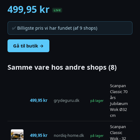
499,95 kr
LIVE
✅ Billigste pris vi har fundet (af 9 shops)
Gå til butik →
Samme vare hos andre shops (8)
Scanpan
Classic 70
års
499,95 kr
grydeguru.dk
bu
på lager
Jubilæum
Wok Ø32
cm
Scanpan
Classic
499,95 kr
nordiq-home.dk
bu
på lager
Wok - 32