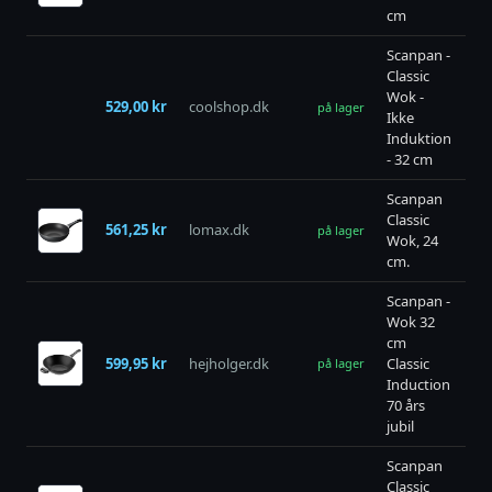
cm
Scanpan -
Classic
Wok -
529,00 kr
coolshop.dk
bu
på lager
Ikke
Induktion
- 32 cm
Scanpan
Classic
561,25 kr
lomax.dk
bu
på lager
Wok, 24
cm.
Scanpan -
Wok 32
cm
599,95 kr
hejholger.dk
Classic
bu
på lager
Induction
70 års
jubil
Scanpan
Classic