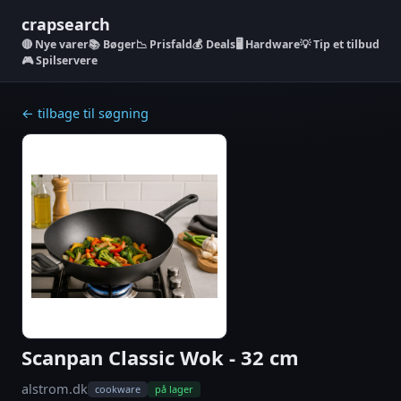
crapsearch
Nye varer
📚 Bøger
📉 Prisfald
💰 Deals
🖥️ Hardware
💡 Tip et tilbud
🎮 Spilservere
← tilbage til søgning
Scanpan Classic Wok - 32 cm
alstrom.dk
cookware
på lager