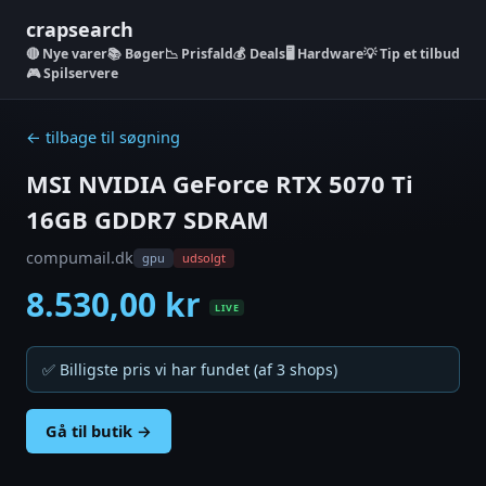
crapsearch
Nye varer
📚 Bøger
📉 Prisfald
💰 Deals
🖥️ Hardware
💡 Tip et tilbud
🎮 Spilservere
← tilbage til søgning
MSI NVIDIA GeForce RTX 5070 Ti
16GB GDDR7 SDRAM
compumail.dk
gpu
udsolgt
8.530,00 kr
LIVE
✅ Billigste pris vi har fundet (af 3 shops)
Gå til butik →