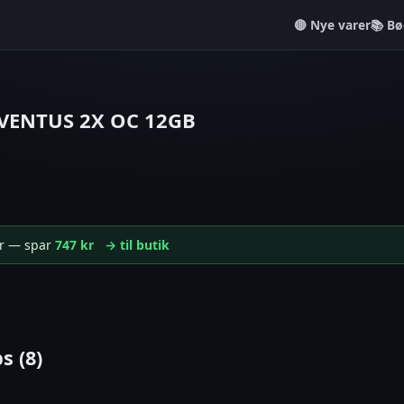
Nye varer
📚 Bø
 VENTUS 2X OC 12GB
kr — spar
747 kr
→ til butik
s (8)