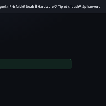
ger
📉 Prisfald
💰 Deals
🖥️ Hardware
💡 Tip et tilbud
🎮 Spilservere