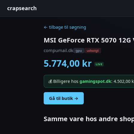
crapsearch
← tilbage til søgning
MSI GeForce RTX 5070 12G
compumail.dk
gpu
udsolgt
5.774,00 kr
LIVE
💰 Billigere hos
gamingspot.dk
: 4.502,00 
Gå til butik →
Samme vare hos andre shop