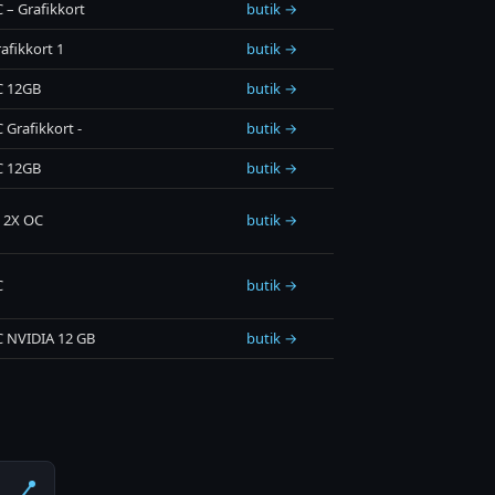
– Grafikkort
butik →
afikkort 1
butik →
C 12GB
butik →
Grafikkort -
butik →
C 12GB
butik →
 2X OC
butik →
C
butik →
 NVIDIA 12 GB
butik →