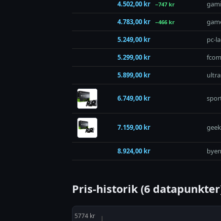
4.502,00 kr
gami
−747 kr
4.783,00 kr
gam
−466 kr
5.249,00 kr
pc-l
5.299,00 kr
fcom
5.899,00 kr
ultr
6.749,00 kr
spor
7.159,00 kr
geek
8.924,00 kr
byen
Pris-historik (6 datapunkter