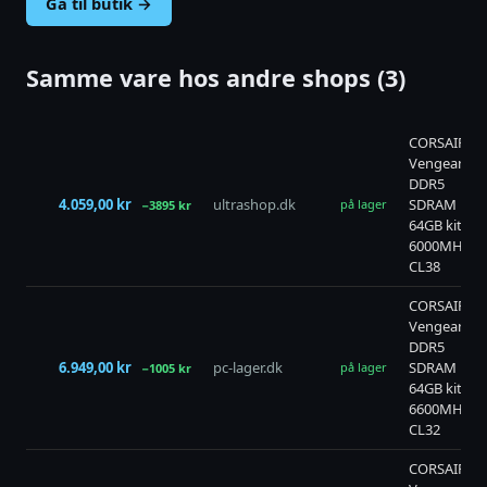
Gå til butik →
Samme vare hos andre shops (3)
CORSAIR
Vengeance
DDR5
4.059,00 kr
ultrashop.dk
SDRAM
på lager
−3895 kr
64GB kit
6000MHz
CL38
CORSAIR
Vengeance
DDR5
6.949,00 kr
pc-lager.dk
SDRAM
på lager
−1005 kr
64GB kit
6600MHz
CL32
CORSAIR