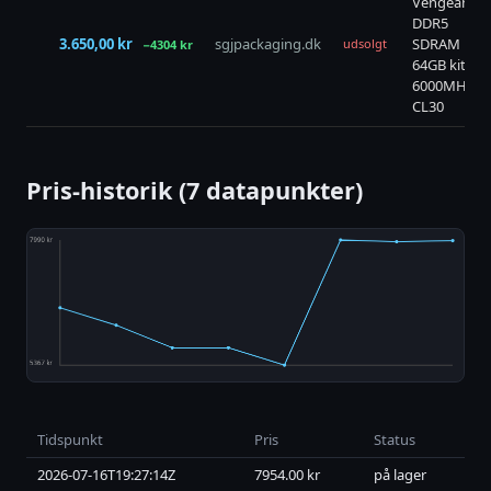
Vengeance
DDR5
3.650,00 kr
sgjpackaging.dk
SDRAM
udsolgt
−4304 kr
64GB kit
6000MHz
CL30
Pris-historik (7 datapunkter)
Tidspunkt
Pris
Status
2026-07-16T19:27:14Z
7954.00 kr
på lager