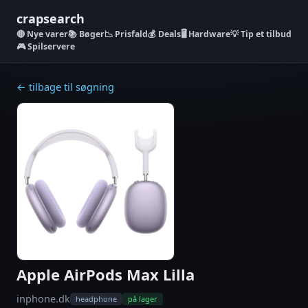
crapsearch
Nye varer
📚 Bøger
📉 Prisfald
💰 Deals
🖥️ Hardware
💡 Tip et tilbud
🎮 Spilservere
← tilbage til søgning
Apple AirPods Max Lilla
inphone.dk
headphone
på lager