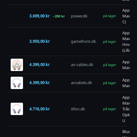
Apple A
3.699,00 kr
power.dk
Max 2 li
på lager
−200 kr
C)
Apple A
Max – T
3.950,00 kr
gamefront.dk
på lager
Hovedte
(Lilla)
Apple A
4.399,00 kr
av-cables.dk
på lager
Max 2 - L
Apple A
4.399,00 kr
avcabels.dk
på lager
Max 2 - L
Apple A
Max 2 H
4.716,00 kr
itfon.dk
Trådløs
på lager
Opkald
U
Bluetoo