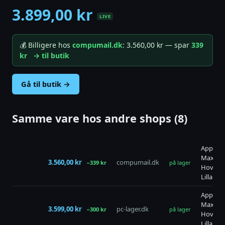
3.899,00 kr
LIVE
💰 Billigere hos
compumail.dk
: 3.560,00 kr — spar
339
kr
→ til butik
Gå til butik →
Samme vare hos andre shops (8)
Apple A
Max Trå
3.560,00 kr
compumail.dk
−339 kr
på lager
Hovedte
Lilla
Apple A
Max Trå
3.599,00 kr
pc-lager.dk
−300 kr
på lager
Hovedte
Lilla