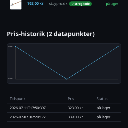
F
762,00 kr
staypro.dk
på lager
✓ stregkode
U
h
Pris-historik (2 datapunkter)
Tidspunkt
Pris
Status
2026-07-11T17:50:39Z
323.00 kr
på lager
2026-07-07T02:20:17Z
339.00 kr
på lager