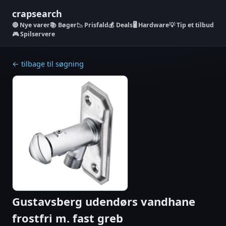
crapsearch
Nye varer
📚 Bøger
📉 Prisfald
💰 Deals
🖥️ Hardware
💡 Tip et tilbud
🎮 Spilservere
← tilbage til søgning
Gustavsberg udendørs vandhane
frostfri m. fast greb