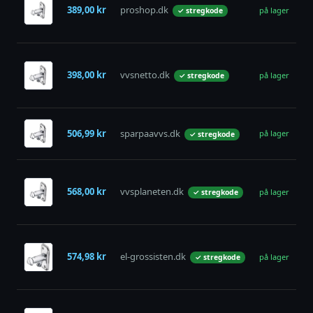
g
389,00 kr
proshop.dk
på lager
✓ stregkode
m/
4
Gu
Po
398,00 kr
vvsnetto.dk
på lager
✓ stregkode
me
m
Gu
506,99 kr
sparpaavvs.dk
u
på lager
✓ stregkode
4
Gu
Po
568,00 kr
vvsplaneten.dk
på lager
✓ stregkode
me
m
Gu
gå
574,98 kr
el-grossisten.dk
på lager
✓ stregkode
s
me
Gu