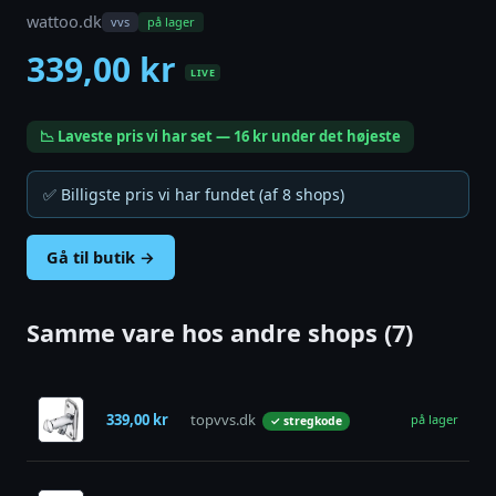
wattoo.dk
vvs
på lager
339,00 kr
LIVE
📉 Laveste pris vi har set — 16 kr under det højeste
✅ Billigste pris vi har fundet (af 8 shops)
Gå til butik →
Samme vare hos andre shops (7)
Gu
339,00 kr
topvvs.dk
u
på lager
✓ stregkode
- 
Gu