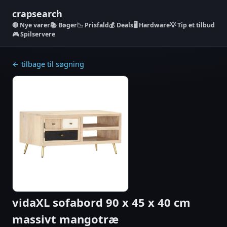
crapsearch
Nye varer
📚 Bøger
📉 Prisfald
💰 Deals
🖥️ Hardware
💡 Tip et tilbud
🎮 Spilservere
← tilbage til søgning
vidaXL sofabord 90 x 45 x 40 cm
massivt mangotræ