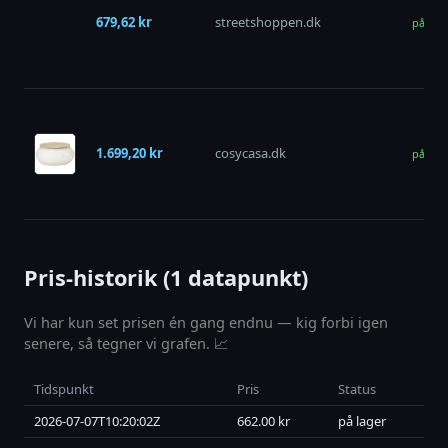
679,62 kr
streetshoppen.dk
på lag
1.699,20 kr
cosycasa.dk
på lag
Pris-historik (1 datapunkt)
Vi har kun set prisen én gang endnu — kig forbi igen
senere, så tegner vi grafen. 📈
Tidspunkt
Pris
Status
2026-07-07T10:20:02Z
662.00 kr
på lager