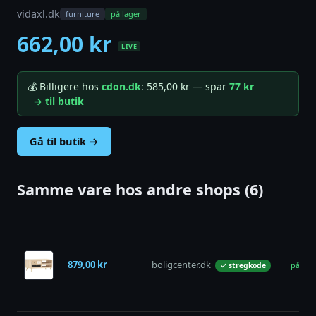
vidaxl.dk
furniture
på lager
662,00 kr
LIVE
💰 Billigere hos
cdon.dk
: 585,00 kr — spar
77 kr
→ til butik
Gå til butik →
Samme vare hos andre shops (6)
879,00 kr
boligcenter.dk
på lag
✓ stregkode