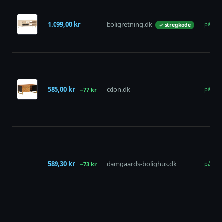
1.099,00 kr
boligretning.dk
på lag
✓ stregkode
585,00 kr
cdon.dk
på lag
−77 kr
589,30 kr
damgaards-bolighus.dk
på lag
−73 kr