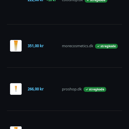
✓ stregkode
351,00 kr
morecosmetics.dk
på 
✓ stregkode
266,00 kr
proshop.dk
uds
✓ stregkode