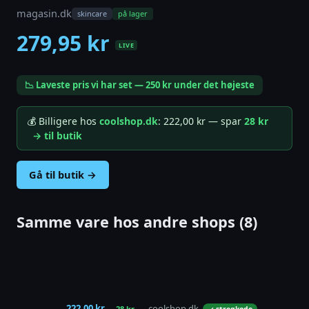
magasin.dk
skincare
på lager
279,95 kr
LIVE
📉 Laveste pris vi har set — 250 kr under det højeste
💰 Billigere hos
coolshop.dk
: 222,00 kr — spar
28 kr
→ til butik
Gå til butik →
Samme vare hos andre shops (8)
222,00 kr
coolshop.dk
−28 kr
på 