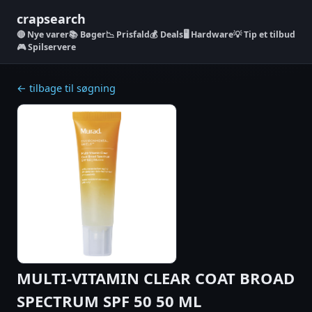
crapsearch
Nye varer
📚 Bøger
📉 Prisfald
💰 Deals
🖥️ Hardware
💡 Tip et tilbud
🎮 Spilservere
← tilbage til søgning
MULTI-VITAMIN CLEAR COAT BROAD
SPECTRUM SPF 50 50 ML