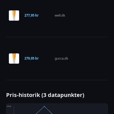
277,95 kr
well.dk
på 
279,95 kr
gucca.dk
på 
Pris-historik (3 datapunkter)