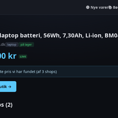
Nye varer
📚 Bø
laptop batteri, 56Wh, 7,30Ah, Li-ion, B
.dk
laptop
på lager
00 kr
LIVE
te pris vi har fundet (af 3 shops)
butik →
s (2)