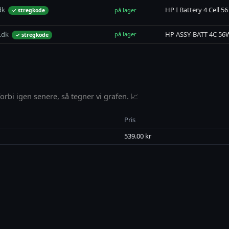
dk
HP I Battery 4 Cell 5
på lager
✓ stregkode
.dk
HP ASSY-BATT 4C 56
på lager
✓ stregkode
rbi igen senere, så tegner vi grafen. 📈
Pris
539.00 kr