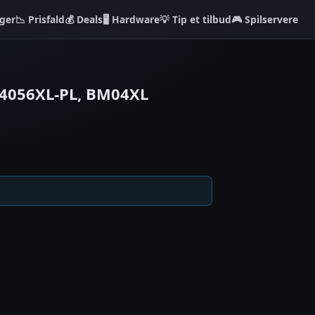
ger
📉 Prisfald
💰 Deals
🖥️ Hardware
💡 Tip et tilbud
🎮 Spilservere
M04056XL-PL, BM04XL