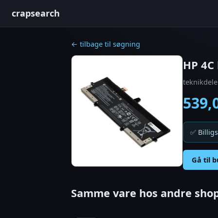
crapsearch
← tilbage til søgning
HP 4C 
teknikdele
539,
✅ Billigs
Gå til 
Samme vare hos andre shop