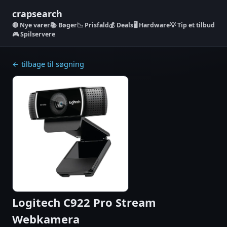
crapsearch
Nye varer
📚 Bøger
📉 Prisfald
💰 Deals
🖥️ Hardware
💡 Tip et tilbud
🎮 Spilservere
← tilbage til søgning
Logitech C922 Pro Stream
Webkamera