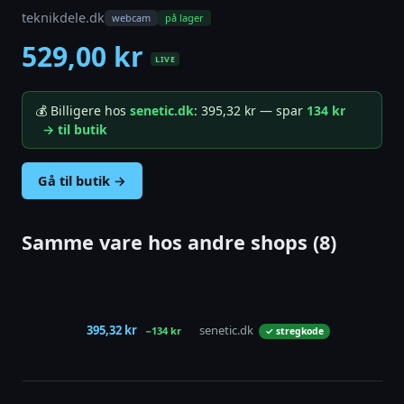
teknikdele.dk
webcam
på lager
529,00 kr
LIVE
💰 Billigere hos
senetic.dk
: 395,32 kr — spar
134 kr
→ til butik
Gå til butik →
Samme vare hos andre shops (8)
395,32 kr
senetic.dk
−134 kr
✓ stregkode