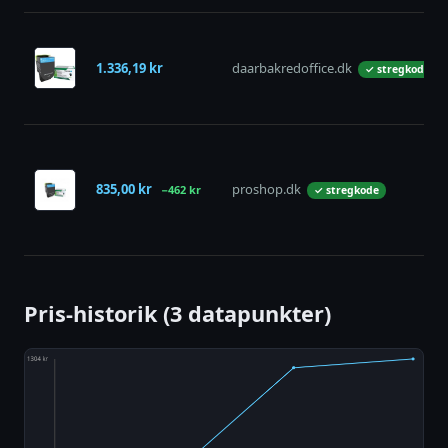
1.336,19 kr
daarbakredoffice.dk
✓ stregkode
835,00 kr
proshop.dk
−462 kr
✓ stregkode
Pris-historik (3 datapunkter)