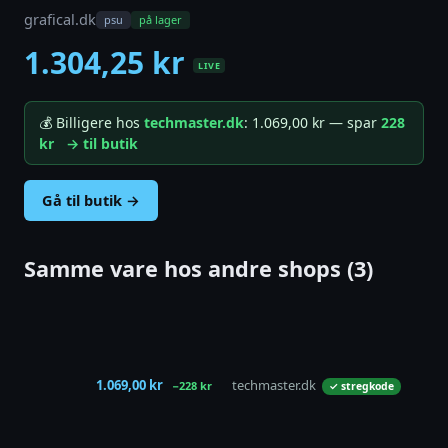
grafical.dk
psu
på lager
1.304,25 kr
LIVE
💰 Billigere hos
techmaster.dk
: 1.069,00 kr — spar
228
kr
→ til butik
Gå til butik →
Samme vare hos andre shops (3)
1.069,00 kr
techmaster.dk
−228 kr
✓ stregkode