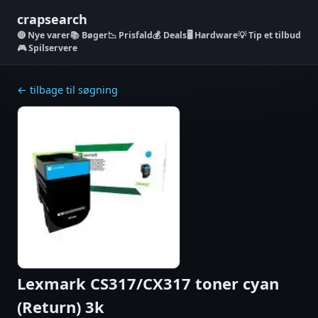
crapsearch
Nye varer
📚 Bøger
📉 Prisfald
💰 Deals
🖥️ Hardware
💡 Tip et tilbud
🎮 Spilservere
← tilbage til søgning
Lexmark CS317/CX317 toner cyan
(Return) 3k