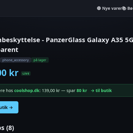
Nye varer
📚 Bø
eskyttelse - PanzerGlass Galaxy A35 5G -
parent
phone_accessory
på lager
00 kr
LIVE
gere hos
coolshop.dk
: 139,00 kr — spar
80 kr
→ til butik
butik →
s (8)