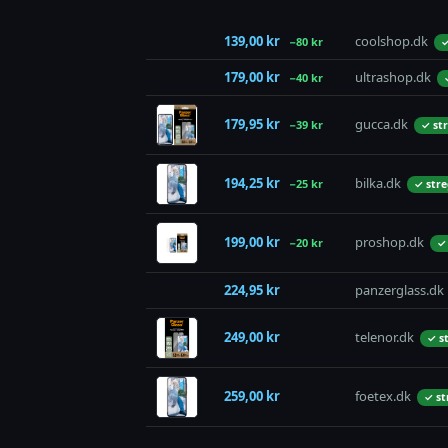
139,00 kr
coolshop.dk
−80 kr
✓
179,00 kr
ultrashop.dk
−40 kr
179,95 kr
gucca.dk
−39 kr
✓ st
194,25 kr
bilka.dk
−25 kr
✓ str
199,00 kr
proshop.dk
−20 kr
✓
224,95 kr
panzerglass.dk
249,00 kr
telenor.dk
✓ s
259,00 kr
foetex.dk
✓ st