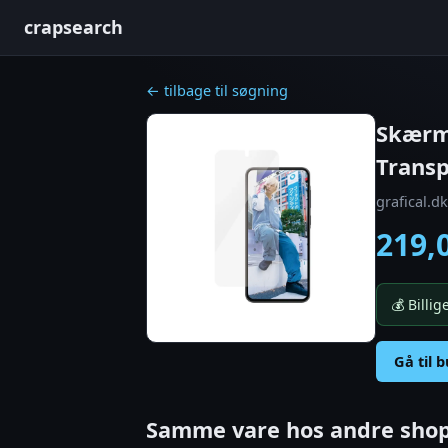
crapsearch
← tilbage til søgning
Skærmb
Trans
grafical.dk
219,
💰 Billi
Gå til 
Samme vare hos andre shop