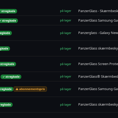
PanzerGlass - Skærmbesky
på lager
 stregkode
PanzerGlass Samsung Ga
på lager
✓ stregkode
Panzerglass - Galaxy New 
på lager
regkode
PanzerGlass skærmbesky
på lager
egkode
PanzerGlass Screen Prot
på lager
 stregkode
PanzerGlass® Skærmbesk
på lager
✓ stregkode
PanzerGlass Samsung Ga
⚠️ abonnementspris
på lager
tregkode
PanzerGlass skærmbesky
på lager
regkode