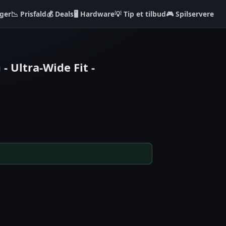
ger
📉 Prisfald
💰 Deals
🖥️ Hardware
💡 Tip et tilbud
🎮 Spilservere
 Ultra-Wide Fit -