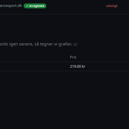
ancesport.dk
udsolgt
✓ stregkode
rbi igen senere, så tegner vi grafen. 📈
Pris
219.00 kr