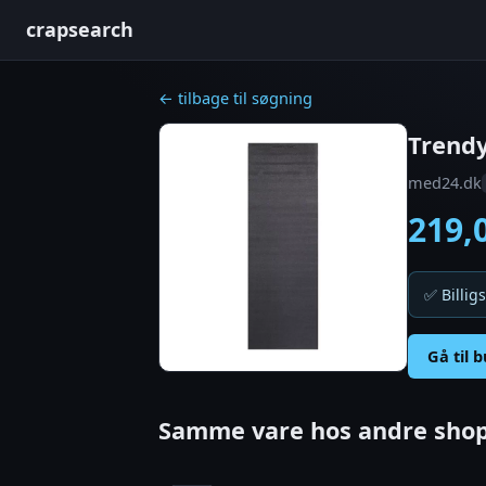
crapsearch
← tilbage til søgning
Trendy
med24.dk
219,
✅ Billigs
Gå til 
Samme vare hos andre shop