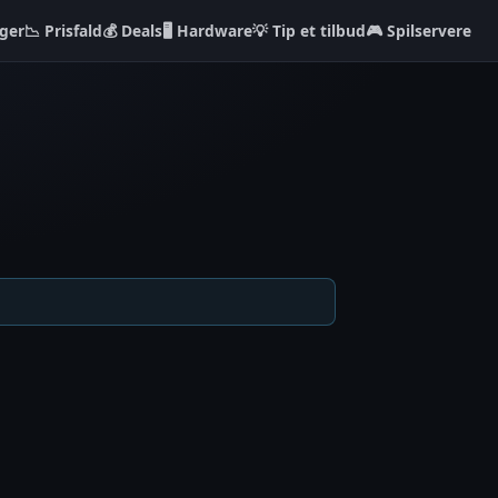
ger
📉 Prisfald
💰 Deals
🖥️ Hardware
💡 Tip et tilbud
🎮 Spilservere