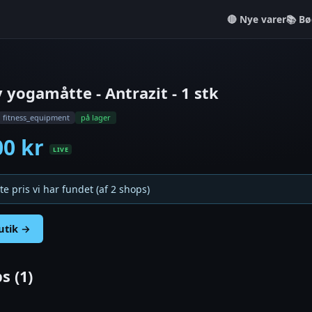
Nye varer
📚 Bø
 yogamåtte - Antrazit - 1 stk
fitness_equipment
på lager
00 kr
LIVE
te pris vi har fundet (af 2 shops)
butik →
s (1)