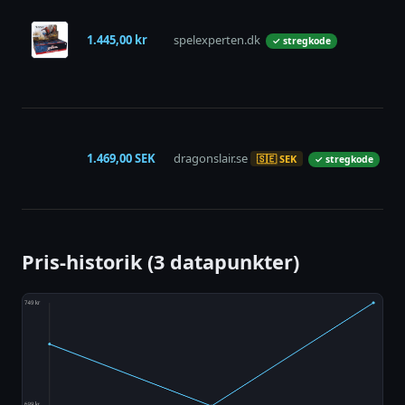
1.445,00 kr
spelexperten.dk
p
✓ stregkode
1.469,00 SEK
dragonslair.se
p
🇸🇪 SEK
✓ stregkode
Pris-historik (3 datapunkter)