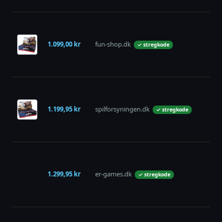
1.099,00 kr
fun-shop.dk
p
✓ stregkode
1.199,95 kr
spilforsyningen.dk
p
✓ stregkode
1.299,95 kr
er-games.dk
p
✓ stregkode