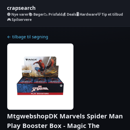
crapsearch
Nye varer
📚 Bøger
📉 Prisfald
💰 Deals
🖥️ Hardware
💡 Tip et tilbud
🎮 Spilservere
← tilbage til søgning
MtgwebshopDK Marvels Spider Man
Play Booster Box - Magic The