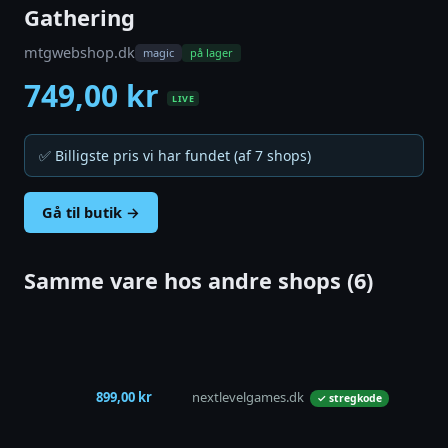
Gathering
mtgwebshop.dk
magic
på lager
749,00 kr
LIVE
✅ Billigste pris vi har fundet (af 7 shops)
Gå til butik →
Samme vare hos andre shops (6)
899,00 kr
nextlevelgames.dk
p
✓ stregkode