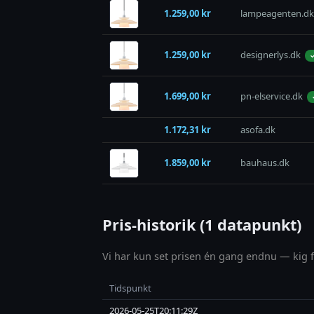
1.259,00 kr
lampeagenten.dk
1.259,00 kr
designerlys.dk
✓
1.699,00 kr
pn-elservice.dk
1.172,31 kr
asofa.dk
1.859,00 kr
bauhaus.dk
Pris-historik (1 datapunkt)
Vi har kun set prisen én gang endnu — kig fo
Tidspunkt
2026-05-25T20:11:29Z