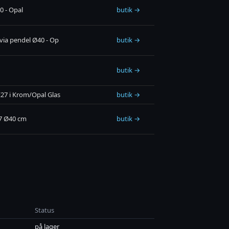
0 - Opal
butik →
ia pendel Ø40 - Op
butik →
butik →
7 i Krom/Opal Glas
butik →
27 Ø40 cm
butik →
Status
på lager