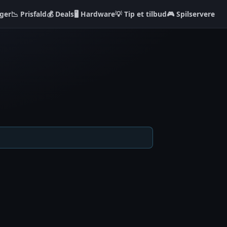
ger
📉 Prisfald
💰 Deals
🖥️ Hardware
💡 Tip et tilbud
🎮 Spilservere