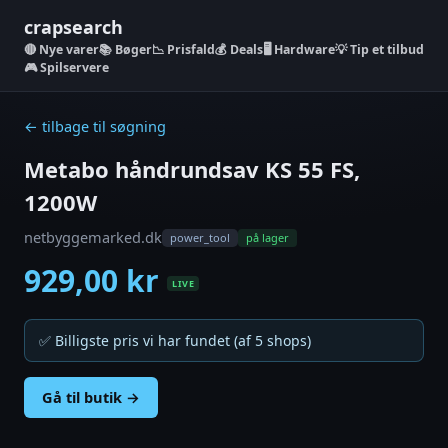
crapsearch
Nye varer
📚 Bøger
📉 Prisfald
💰 Deals
🖥️ Hardware
💡 Tip et tilbud
🎮 Spilservere
← tilbage til søgning
Metabo håndrundsav KS 55 FS,
1200W
netbyggemarked.dk
power_tool
på lager
929,00 kr
LIVE
✅ Billigste pris vi har fundet (af 5 shops)
Gå til butik →