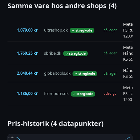
Samme vare hos andre shops (4)
Metabo 
1.079,00 kr
ultrashop.dk
FS Rund
på lager
✓ stregkode
1200W
Metabo
1.760,25 kr
sbribe.dk
Håndrun
på lager
✓ stregkode
KS 55 FS
Håndrun
2.048,44 kr
globaltools.dk
på lager
✓ stregkode
KS 55 FS
Metabo 
1.186,00 kr
fcomputer.dk
FS - cirke
udsolgt
✓ stregkode
1200 W
Pris-historik (4 datapunkter)