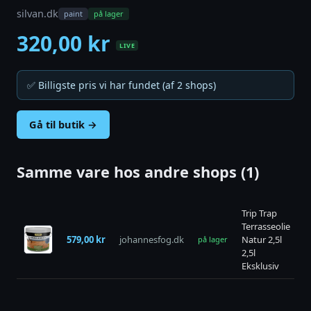
silvan.dk
paint
på lager
320,00 kr
LIVE
✅ Billigste pris vi har fundet (af 2 shops)
Gå til butik →
Samme vare hos andre shops (1)
Trip Trap
Terrasseolie
579,00 kr
johannesfog.dk
Natur 2,5l
b
på lager
2,5l
Eksklusiv