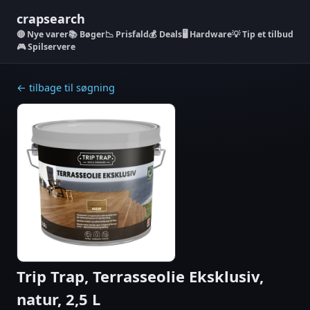
crapsearch
Nye varer
📚 Bøger
📉 Prisfald
💰 Deals
🖥️ Hardware
💡 Tip et tilbud
🎮 Spilservere
← tilbage til søgning
Trip Trap, Terrasseolie Eksklusiv,
natur, 2,5 L