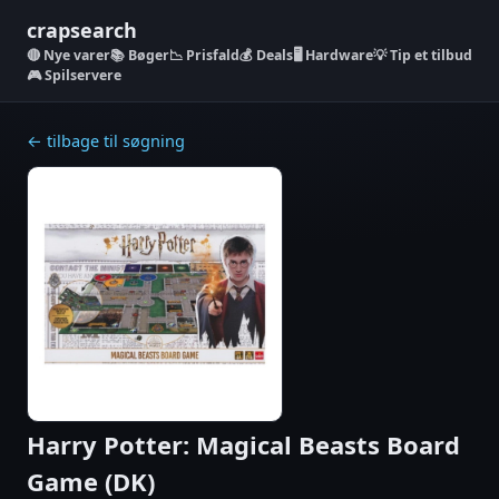
crapsearch
Nye varer
📚 Bøger
📉 Prisfald
💰 Deals
🖥️ Hardware
💡 Tip et tilbud
🎮 Spilservere
← tilbage til søgning
Harry Potter: Magical Beasts Board
Game (DK)