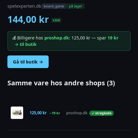
spelexperten.dk
board_game
på lager
144,00 kr
LIVE
💰 Billigere hos
proshop.dk
: 125,00 kr — spar
19 kr
→ til butik
Gå til butik →
Samme vare hos andre shops (3)
125,00 kr
proshop.dk
på l
−19 kr
✓ stregkode