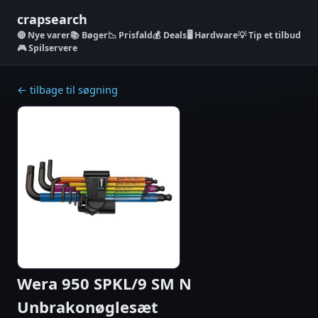
crapsearch
Nye varer
📚 Bøger
📉 Prisfald
💰 Deals
🖥️ Hardware
💡 Tip et tilbud
🎮 Spilservere
← tilbage til søgning
Wera 950 SPKL/9 SM N
Unbrakonøglesæt