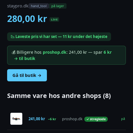
staypro.dk
hand_tool
på lager
280,00 kr
LIVE
📉 Laveste pris vi har set — 11 kr under det højeste
💰 Billigere hos
proshop.dk
: 241,00 kr — spar
6 kr
→ til butik
Gå til butik →
Samme vare hos andre shops (8)
241,00 kr
proshop.dk
på lage
−6 kr
✓ stregkode