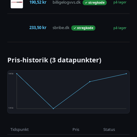
190,52 kr
billigelogvvs.dk
La
på lager
✓ stregkode
1,
Er
sk
233,50 kr
sbribe.dk
på lager
✓ stregkode
VD
1
Pris-historik (3 datapunkter)
Tidspunkt
Pris
Status