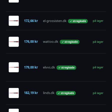
Uk
va
S
172,66 kr
el-grossisten.dk
L
på lager
✓ stregkode
1,
B
sk
176,00 kr
wattoo.dk
på lager
✓ stregkode
li
/ 
B
sk
179,00 kr
elvvs.dk
BE
på lager
✓ stregkode
8,
L
Sk
li
182,19 kr
linds.dk
på lager
✓ stregkode
80
1,
Sk