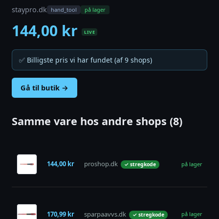
staypro.dk
hand_tool
på lager
144,00 kr
LIVE
✅ Billigste pris vi har fundet (af 9 shops)
Gå til butik →
Samme vare hos andre shops (8)
B
Sk
144,00 kr
proshop.dk
på lager
✓ stregkode
1,
80
Sk
la
170,99 kr
sparpaavvs.dk
|
på lager
✓ stregkode