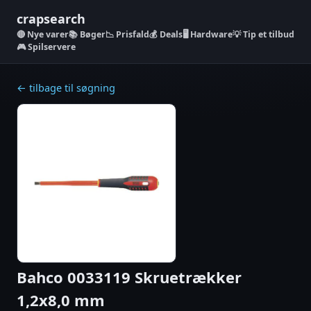
crapsearch
Nye varer
📚 Bøger
📉 Prisfald
💰 Deals
🖥️ Hardware
💡 Tip et tilbud
🎮 Spilservere
← tilbage til søgning
Bahco 0033119 Skruetrækker
1,2x8,0 mm