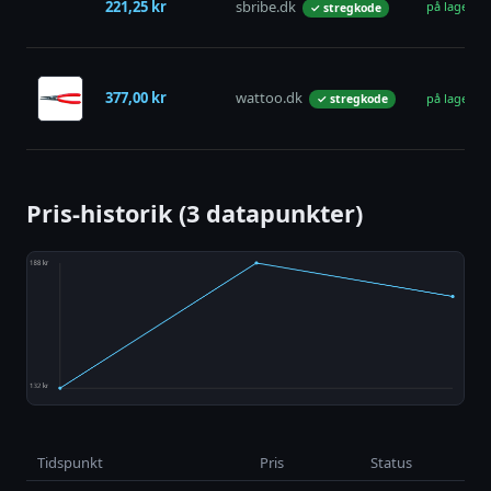
221,25 kr
sbribe.dk
på lager
✓ stregkode
377,00 kr
wattoo.dk
på lager
✓ stregkode
Pris-historik (3 datapunkter)
Tidspunkt
Pris
Status