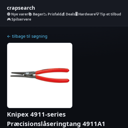
crapsearch
Nye varer
📚 Bøger
📉 Prisfald
💰 Deals
🖥️ Hardware
💡 Tip et tilbud
🎮 Spilservere
← tilbage til søgning
Knipex 4911-series
Præcisionslåseringtang 4911A1