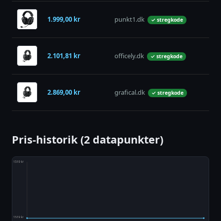
1.999,00 kr
punkt1.dk
på 
✓ stregkode
2.101,81 kr
officely.dk
på 
✓ stregkode
2.869,00 kr
grafical.dk
på 
✓ stregkode
Pris-historik (2 datapunkter)