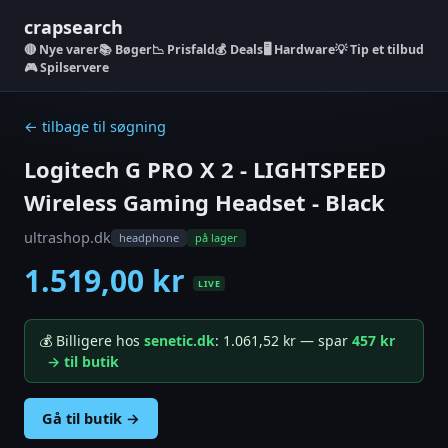
crapsearch
Nye varer
📚 Bøger
📉 Prisfald
💰 Deals
🖥️ Hardware
💡 Tip et tilbud
🎮 Spilservere
← tilbage til søgning
Logitech G PRO X 2 - LIGHTSPEED
Wireless Gaming Headset - Black
ultrashop.dk
headphone
på lager
1.519,00 kr
LIVE
💰 Billigere hos
senetic.dk
: 1.061,52 kr — spar
457 kr
→ til butik
Gå til butik →