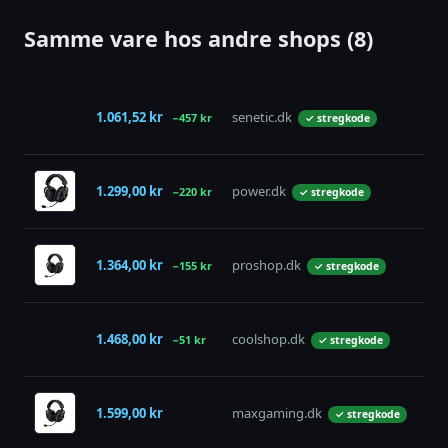
Samme vare hos andre shops (8)
1.061,52 kr
senetic.dk
på 
−457 kr
✓ stregkode
1.299,00 kr
power.dk
på 
−220 kr
✓ stregkode
1.364,00 kr
proshop.dk
på 
−155 kr
✓ stregkode
1.468,00 kr
coolshop.dk
på 
−51 kr
✓ stregkode
1.599,00 kr
maxgaming.dk
på 
✓ stregkode