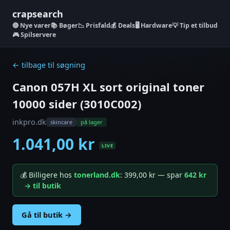
crapsearch
Nye varer
📚 Bøger
📉 Prisfald
💰 Deals
🖥️ Hardware
💡 Tip et tilbud
🎮 Spilservere
← tilbage til søgning
Canon 057H XL sort original toner
10000 sider (3010C002)
inkpro.dk
skincare
på lager
1.041,00 kr
LIVE
💰 Billigere hos
tonerland.dk
: 399,00 kr — spar
642 kr
→ til butik
Gå til butik →